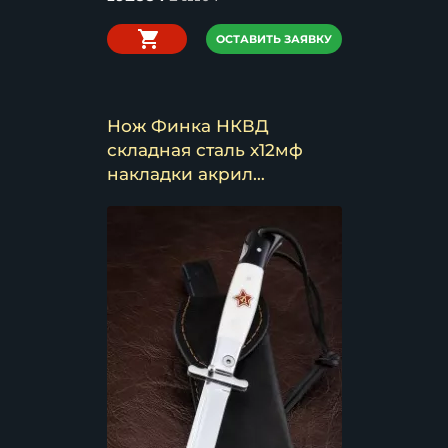
ОСТАВИТЬ ЗАЯВКУ
Нож Финка НКВД
складная сталь х12мф
накладки акрил
белый+черный с
красной звездой со
штифтом