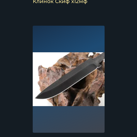
Клинок Скиф х12мф