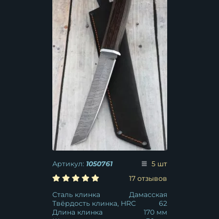
Артикул:
1050761
5 шт
17 отзывов
Сталь клинка
Дамасская
Твёрдость клинка, HRC
62
Длина клинка
170 мм