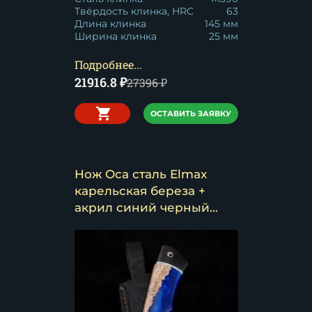
Твёрдость клинка, HRC
63
Длина клинка
145 мм
Ширина клинка
25 мм
Подробнее...
21916.8
₽
27396
₽
ОСТАВИТЬ ЗАЯВКУ
Нож Оса сталь Elmax
карельская береза +
акрил синий черный
граб