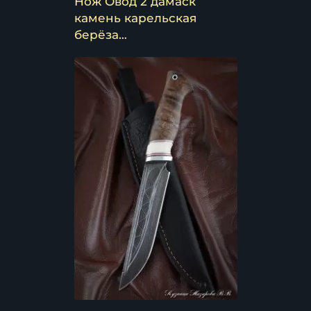
Нож Овод 2 дамаск
камень карельская
берёза
стабилизированная
коричневая акрил белый