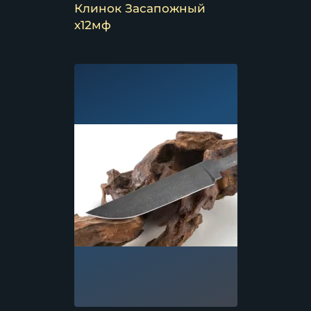
Клинок Засапожный
х12мф