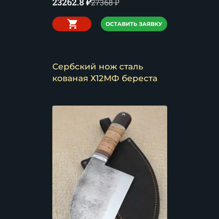
23262.8
₽
27368
₽
ОСТАВИТЬ ЗАЯВКУ
Сербский нож сталь
кованая Х12МФ береста