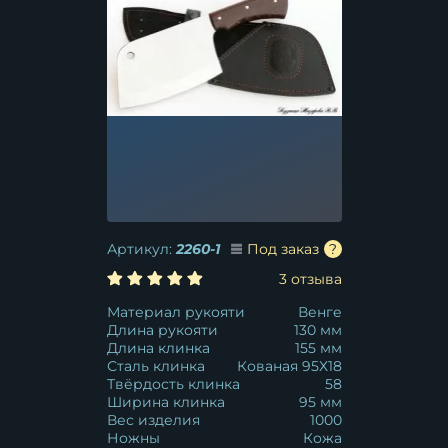
Артикул:
2260-1
Под заказ
3 отзыва
Материал рукояти
Венге
Длина рукояти
130 мм
Длина клинка
155 мм
Сталь клинка
Кованая 95Х18
Твёрдость клинка
58
Ширина клинка
95 мм
Вес изделия
1000
Ножны
Кожа