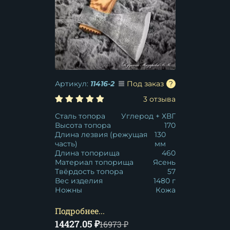
Артикул:
11416-2
Под заказ
3 отзыва
Сталь топора
Углерод + ХВГ
Высота топора
170
Длина лезвия (режущая
130
часть)
мм
Длина топорища
460
Материал топорища
Ясень
Твёрдость топора
57
Вес изделия
1480 г
Ножны
Кожа
Подробнее...
14427.05
₽
16973
₽