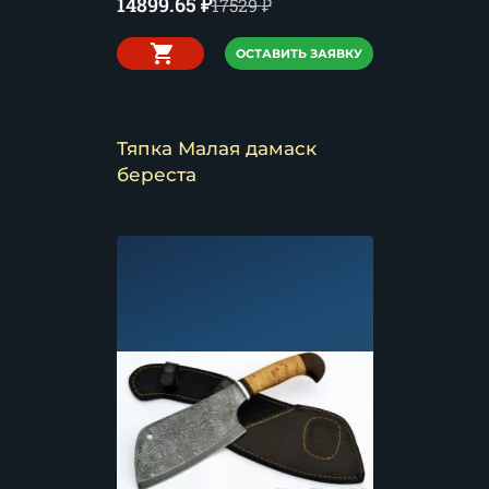
14899.65
₽
17529
₽
ОСТАВИТЬ ЗАЯВКУ
Тяпка Малая дамаск
береста