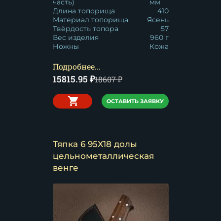
часть)
мм
Длина топорища
410
Материал топорища
Ясень
Твёрдость топора
57
Вес изделия
960 г
Ножны
Кожа
Подробнее...
15815.95
₽
18607
₽
ОСТАВИТЬ ЗАЯВКУ
Тяпка 6 95Х18 долы
цельнометаллическая
венге