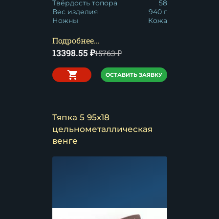
Твёрдость топора
58
Вес изделия
940 г
Ножны
Кожа
Подробнее...
13398.55
₽
15763
₽
ОСТАВИТЬ ЗАЯВКУ
Тяпка 5 95х18
цельнометаллическая
венге