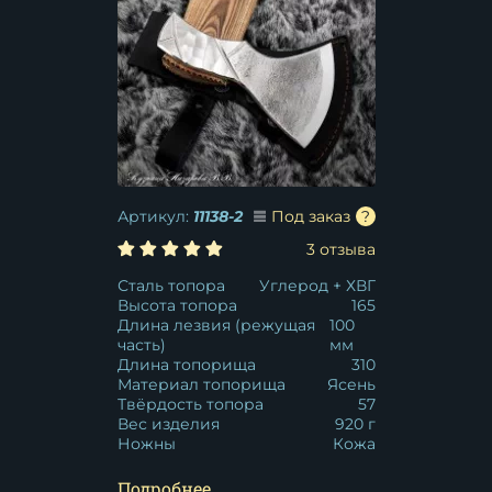
Артикул:
11138-2
Под заказ
3 отзыва
Сталь топора
Углерод + ХВГ
Высота топора
165
Длина лезвия (режущая
100
часть)
мм
Длина топорища
310
Материал топорища
Ясень
Твёрдость топора
57
Вес изделия
920 г
Ножны
Кожа
Подробнее...