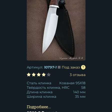
Артикул:
10797-1
Под заказ
3 отзыва
Сталь клинка
Кованая 95Х18
Твёрдость клинка, HRC
58
Длина клинка
140 мм
Ширина клинка
35 мм
Подробнее...