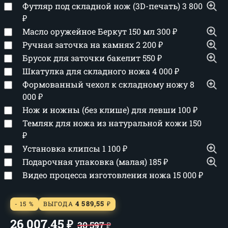
Футляр под складной нож (3D-печать)
3 800
₽
Масло оружейное Беркут 150 мл
300
₽
Ручная заточка на камнях
2 200
₽
Брусок для заточки бакелит
550
₽
Шкатулка для складного ножа
4 000
₽
Формованный чехол к складному ножу
8
000
₽
Нож и ножны (без клише) для левши
100
₽
Темляк для ножа из натуральной кожи
150
₽
Установка клипсы
1 100
₽
Подарочная упаковка (малая)
185
₽
Видео процесса изготовления ножа
15 000
₽
4 589,55
- 15 %
ВЫГОДА
₽
26 007,45
₽
30 597
₽