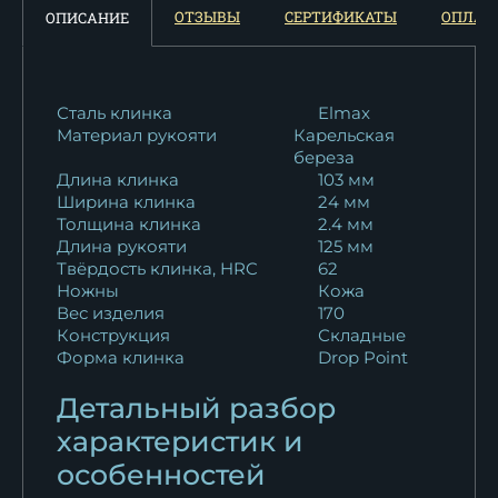
Нож складной Аист дамаск...
ОТЗЫВЫ
СЕРТИФИКАТЫ
ОПЛАТ
ОПИСАНИЕ
60 308
₽
Нож складной Аист дамаск...
56 195
₽
Сталь клинка
Elmax
Материал рукояти
Карельская
береза
Длина клинка
103 мм
Ширина клинка
24 мм
Толщина клинка
2.4 мм
Длина рукояти
125 мм
Твёрдость клинка, HRC
62
Ножны
Кожа
Вес изделия
170
Конструкция
Складные
Форма клинка
Drop Point
Детальный разбор
характеристик и
особенностей