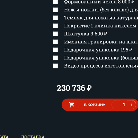
Формованный чехол
8 000
₽
Нож и ножны (без клише) д
Темляк для ножа из натура
Покрытие 1 клинка никелем 
Шкатулка
3 600
₽
Именная гравировка на шка
Подарочная упаковка
195
₽
Подарочная упаковка (боль
Видео процесса изготовлен
230 736
₽
-
+
В КОРЗИНУ
АТА
ДОСТАВКА