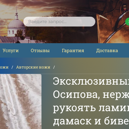
ПОИСК
Услуги
Отзывы
Гарантия
Доставка
ножи
Авторские ножи
Эксклюзивный
Осипова, нер
рукоять лам
дамаск и бив