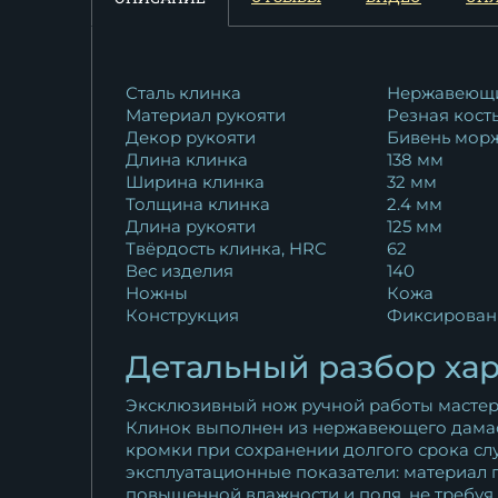
Сталь клинка
Нержавеющи
Материал рукояти
Резная кост
Декор рукояти
Бивень мор
Длина клинка
138 мм
Ширина клинка
32 мм
Толщина клинка
2.4 мм
Длина рукояти
125 мм
Твёрдость клинка, HRC
62
Вес изделия
140
Ножны
Кожа
Конструкция
Фиксирован
Детальный разбор хар
Эксклюзивный нож ручной работы мастер
Клинок выполнен из нержавеющего дамаск
кромки при сохранении долгого срока сл
эксплуатационные показатели: материал п
повышенной влажности и поля, не требуя