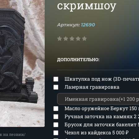
скримшоу
Артикул:
12690
ДОПОЛНИТЕЛЬНО:
Шкатулка под нож (3D-печат
Лазерная гравировка
Масло оружейное Беркут 150
Ручная заточка на камнях
2
Брусок для заточки бакелит
Чехол из кайдекса
5 000
₽
к на лезвии/