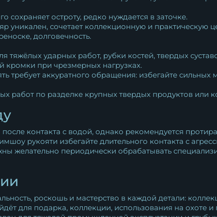
го сохраняет остроту, редко нуждается в заточке.
р уникален, сочетает коллекционную и практическую ц
еноске, долговечность.
ля тяжёлых ударных работ, рубки костей, твердых суста
й кромки при чрезмерных нагрузках.
ть требует аккуратного обращения: избегайте сильных 
ых работ по разделке крупных твердых продуктов или к
ду
после контакта с водой, однако рекомендуется протира
имшоу рукояти избегайте длительного контакта с агр
жны желательно периодически обрабатывать специализ
ции
альность, роскошь и мастерство в каждой детали: колле
ёт для подарка, коллекции, использования на охоте и 