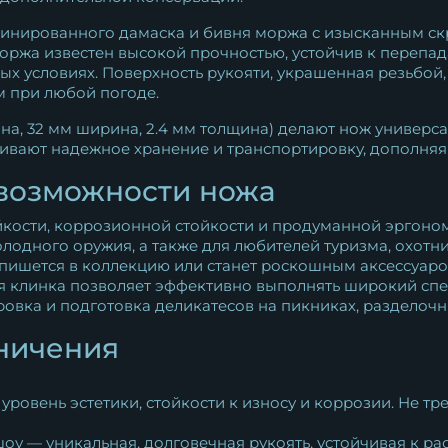
минированного дамаска и бивня моржа с изысканным скр
ржа известен высокой прочностью, устойчив к перепада
х условиях. Поверхность рукояти, украшенная резьбой,
 при любой погоде.
на, 32 мм ширина, 2.4 мм толщина) делают нож универс
ивают надежное хранение и транспортировку, дополняя
возможности ножа
йкости, коррозионной стойкости и продуманной эргоно
лодного оружия, а также для любителей туризма, охотн
 впишется в коллекцию или станет роскошным аксессуар
я клинка позволяет эффективно выполнять широкий спек
ровка и подготовка деликатесов на пикниках, разделочн
ничения
овень эстетики, стойкости к износу и коррозии. Не тре
оу — уникальная, долговечная рукоять, устойчивая к р