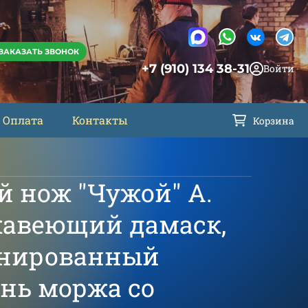
ЗАКАЗАТЬ ЗВОНОК
+7 (910) 134 38-31
Войти
Оплата
Контакты
Корзина
 нож "Чужой" А.
жавеющий дамаск,
инированный
ень моржа со