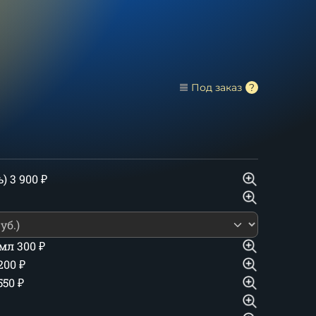
Под заказ
ь)
3 900
₽
 мл
300
₽
 200
₽
550
₽