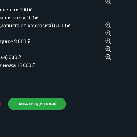
ля левши
100
₽
льной кожи
150
₽
(защита от коррозии)
5 000
₽
тулке
2 000
₽
шая)
330
₽
ия ножа
15 000
₽
ЗАКАЗ В ОДИН КЛИК