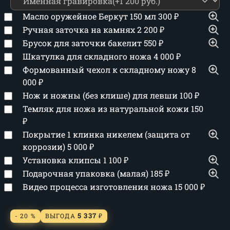
Масло оружейное Беркут 150 мл
300
₽
Ручная заточка на камнях
2 200
₽
Брусок для заточки бакелит
550
₽
Шкатулка для складного ножа
4 000
₽
Формованный чехол к складному ножу
8
000
₽
Нож и ножны (без клише) для левши
100
₽
Темляк для ножа из натуральной кожи
150
₽
Покрытие 1 клинка никелем (защита от
коррозии)
5 000
₽
Установка клипсы
1 100
₽
Подарочная упаковка (малая)
185
₽
Видео процесса изготовления ножа
15 000
₽
5 337
- 20 %
ВЫГОДА
₽