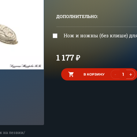
ДОПОЛНИТЕЛЬНО:
Нож и ножны (без клише) д
1 177
₽
-
+
В КОРЗИНУ
к на лезвии/