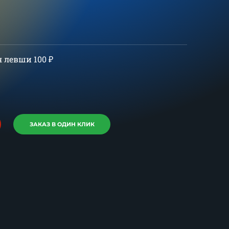
ля левши
100
₽
ЗАКАЗ В ОДИН КЛИК