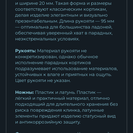
и ширине 20 мм. Такая форма и размеры
соответствуют классическим кортикам,
Кортик генеральский ГРУ
делая изделие элегантным и визуально
(главное...
презентабельным. Длина рукояти — 95 мм
13 743
₽
— оптимальна для большинства ладоней,
обеспечивая уверенный хват в парадных,
Кортик генеральский
неэкстремальных условиях.
Медицинской службы
Рукоять:
Материал рукояти не
13 743
₽
конкретизирован, однако обычное
исполнение парадных кортиков
подразумевает использование материалов,
устойчивых к влаге и приятных на ощупь.
Цвет рукояти не указан.
Ножны:
Пластик и латунь. Пластик —
лёгкий и практичный материал, отлично
подходящий для длительного хранения без
риска повреждения клинка, латунные
элементы придают изделию статусный вид
и антикоррозийную защиту.