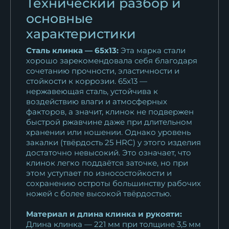
Технический разбор и
Кортик генеральский
основные
Морской адмиральский
13 743
₽
характеристики
Сталь клинка — 65x13:
Эта марка стали
Кортик генеральский
хорошо зарекомендовала себя благодаря
Подводника
сочетанию прочности, эластичности и
13 743
₽
стойкости к коррозии. 65x13 —
нержавеющая сталь, устойчива к
воздействию влаги и атмосферных
Кортик генеральский
факторов, а значит, клинок не подвержен
Общевойсковой
быстрой ржавчине даже при длительном
13 743
₽
хранении или ношении. Однако уровень
закалки (твёрдость 25 HRC) у этого изделия
Кортик генеральский
достаточно невысокий. Это означает, что
Следственного...
клинок легко поддаётся заточке, но при
этом уступает по износостойкости и
14 242
₽
сохранению остроты большинству рабочих
ножей с более высокой твёрдостью.
Кортик генеральский МЧС
(министерство...
Материал и длина клинка и рукояти:
13 743
₽
Длина клинка — 221 мм при толщине 3,5 мм