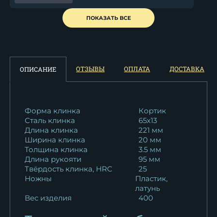
Кортик генеральский РВСН
ПОКАЗАТЬ ВСЕ
(ракетные...
13 743
₽
Кортик генеральский Андрея
ОТЗЫВЫ
ОПЛАТА
ДОСТАВКА
ОПИСАНИЕ
Первозванного
13 743
₽
Кортик генеральский ВДВ...
Форма клинка
Кортик
Сталь клинка
65x13
13 743
₽
Длина клинка
221 мм
Ширина клинка
20 мм
Кортик генеральский ВВС...
Толщина клинка
3.5 мм
13 743
₽
Длина рукояти
95 мм
Твёрдость клинка, HRC
25
Кортик генеральский
Ножны
Пластик,
латунь
Пожарной службы
Вес изделия
400
13 743
₽