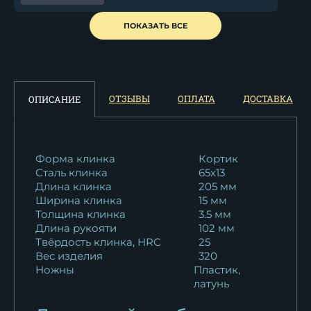
Кортик офицерский ВВС...
ПОКАЗАТЬ ВСЕ
10 435
₽
Кортик офицерский ФСБ
(федеральная...
ОТЗЫВЫ
ОПЛАТА
ДОСТАВКА
ОПИСАНИЕ
10 435
₽
Кортик офицерский
Медицинской службы
Форма клинка
Кортик
Сталь клинка
65x13
10 435
₽
Длина клинка
205 мм
Ширина клинка
15 мм
Кортик офицерский НВМФ
Толщина клинка
3.5 мм
(Нахимовское...
Длина рукояти
102 мм
10 435
₽
Твёрдость клинка, HRC
25
Вес изделия
320
Ножны
Пластик,
Кортик офицерский ФССП
латунь
(федеральная...
10 435
₽