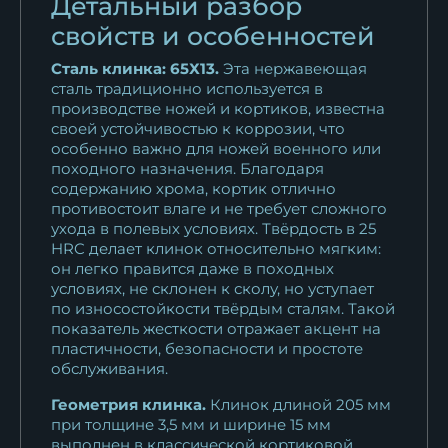
Детальный разбор
свойств и особенностей
Кортик офицерский МВД
(министерство...
Сталь клинка: 65Х13.
Эта нержавеющая
10 435
₽
сталь традиционно используется в
производстве ножей и кортиков, известна
своей устойчивостью к коррозии, что
Кортик офицерский
особенно важно для ножей военного или
Общевойсковой
походного назначения. Благодаря
10 435
₽
содержанию хрома, кортик отлично
противостоит влаге и не требует сложного
Кортик офицерский
ухода в полевых условиях. Твёрдость в 25
Подводника
HRC делает клинок относительно мягким:
он легко правится даже в походных
10 435
₽
условиях, не склонен к сколу, но уступает
по износостойкости твёрдым сталям. Такой
Кортик офицерский
показатель жесткости отражает акцент на
Инженерных войск
пластичности, безопасности и простоте
10 435
₽
обслуживания.
Геометрия клинка.
Клинок длиной 205 мм
Кортик офицерский
при толщине 3,5 мм и ширине 15 мм
Пожарной службы
выполнен в классической кортиковой