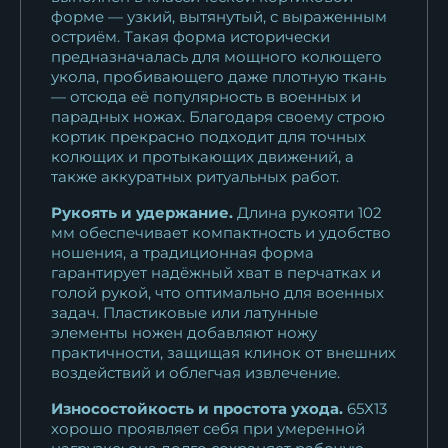
10 435
₽
форме — узкий, вытянутый, с выраженным
остриём. Такая форма исторически
предназначалась для мощного колющего
Кортик офицерский ГРУ
укола, пробивающего даже плотную ткань
(главное...
— отсюда её популярность в военных и
10 435
₽
парадных ножах. Благодаря своему строю
кортик прекрасно подходит для точных
Кортик офицерский
колющих и протыкающих движений, а
Таможенной службы
также аккуратных ритуальных работ.
10 435
₽
Рукоять и удержание.
Длина рукояти 102
мм обеспечивает компактность и удобство
Кортик офицерский ВМФ
ношения, а традиционная форма
(военно-морской...
гарантирует надёжный хват в перчатках и
голой рукой, что оптимально для военных
10 435
₽
задач. Пластиковые или латунные
элементы ножен добавляют ножу
Кортик офицерский
практичности, защищая клинок от внешних
Дорожной полиции (ГАИ)
воздействий и облегчая извлечение.
10 435
₽
Износостойкость и простота ухода.
65Х13
хорошо проявляет себя при умеренной
Кортик офицерский