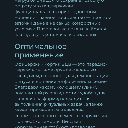
нагрузке: она долго сохраняет рабочую
Адмирала Кузнецова
остроту, что поддерживает
10 435
₽
функциональность при ежедневном
ношении. Главное достоинство — простота
Кортик офицерский
заточки даже в не самых комфортных
условиях. Пластиковые ножны не боятся
Следственного комитета
влаги, латунь устойчива к окислению.
10 435
₽
Оптимальное
Кортик офицерский
применение
Пограничной службы
10 435
₽
Офицерский кортик ВДВ — это парадно-
церемониальное оружие с военным
наследием, созданное для демонстрации
Кортик офицерский РВСН
статуса и ношения на форменном ремне.
(ракетные...
Благодаря узкому колющему клинку и
10 435
₽
компактной рукояти, кортик удобен для
ношения на форме, подходит для
Кортик офицерский СВУ
выполнения ритуальных задач, а также
может применяться в качестве
(Суворовское...
вспомогательного элемента снаряжения
10 435
₽
при необходимости. Высокая
коррозионная стойкость позволяет