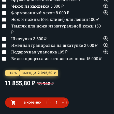
Чехол из кайдекса
5 000
₽
Формованный чехол
8 000
₽
Нож и ножны (без клише) для левши
100
₽
Темляк для ножа из натуральной кожи
150
₽
Шкатулка
3 600
₽
Именная гравировка на шкатулке
2 000
₽
Подарочная упаковка
195
₽
Видео процесса изготовления ножа
15 000
₽
2 092,20
- 15 %
ВЫГОДА
₽
11 855,80
₽
13 948
₽
-
+
В КОРЗИНУ