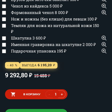
Чехол из кайдекса
5 000
₽
Формованный чехол
8 000
₽
Нож и ножны (без клише) для левши
100
₽
Темляк для ножа из натуральной кожи
150
₽
Шкатулка
3 600
₽
Именная гравировка на шкатулке
2 000
₽
Подарочная упаковка
195
₽
6 195,20
- 40 %
ВЫГОДА
₽
9 292,80
₽
15 488
₽
-
+
В КОРЗИНУ