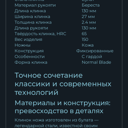
Материал рукояти
Береста
рукоять береста
Длина клинка
130 мм
10 997
₽
Ширина клинка
27 мм
Толщина клинка
2.4 мм
Нож Барс 95х18 береста
Длина рукояти
130 мм
10 016
₽
Твёрдость клинка, HRC
65
Вес изделия
150
Ножны
Кожа
Нож Барс дамаск береста
Конструкция
Фиксированные
11 625
₽
Особенности
С гардой
Форма клинка
Normal Blade
Нож Барс сталь N690 береста
15 950
₽
Точное сочетание
классики и современных
технологий
Материалы и конструкция:
превосходство в деталях
Клинок ножа изготовлен из булата —
легендарной стали, известной своим