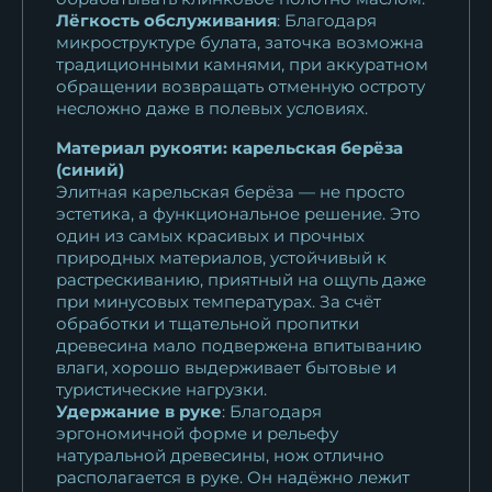
15 612
₽
Лёгкость обслуживания
: Благодаря
микроструктуре булата, заточка возможна
Нож Барс сталь Х12МФ-сатин
традиционными камнями, при аккуратном
рукоять...
обращении возвращать отменную остроту
10 922
₽
несложно даже в полевых условиях.
Материал рукояти: карельская берёза
Нож Барс дамаск
(синий)
ламинированный...
Элитная карельская берёза — не просто
23 487
₽
эстетика, а функциональное решение. Это
один из самых красивых и прочных
Нож Барс дамаск
природных материалов, устойчивый к
растрескиванию, приятный на ощупь даже
ламинированный...
при минусовых температурах. За счёт
23 487
₽
обработки и тщательной пропитки
древесина мало подвержена впитыванию
Нож Барс дамаск
влаги, хорошо выдерживает бытовые и
нержавеющий карбон...
туристические нагрузки.
Удержание в руке
: Благодаря
30 115
₽
эргономичной форме и рельефу
натуральной древесины, нож отлично
Нож Барс сталь RWL-34
располагается в руке. Он надёжно лежит
рукоять...