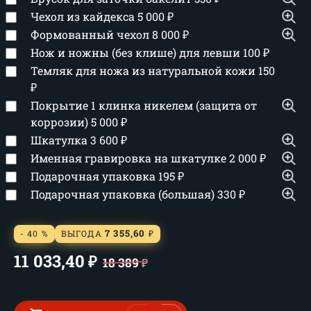
Чехол из кайдекса
5 000
₽
Формованный чехол
8 000
₽
Нож и ножны (без клише) для левши
100
₽
Темляк для ножа из натуральной кожи
150
₽
Покрытие 1 клинка никелем (защита от
коррозии)
5 000
₽
Шкатулка
3 600
₽
Именная гравировка на шкатулке
2 000
₽
Подарочная упаковка
195
₽
Подарочная упаковка (большая)
330
₽
7 355,60
- 40 %
ВЫГОДА
₽
11 033,40
₽
18 389
₽