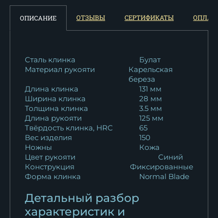
Нож Барс дамаск
ОТЗЫВЫ
СЕРТИФИКАТЫ
ОПЛАТ
ОПИСАНИЕ
ламинированный с...
81 100
₽
Нож разделочный "Барс"...
Сталь клинка
Булат
Материал рукояти
Карельская
10 016
₽
береза
Длина клинка
131 мм
Нож Барс сталь кованая
Ширина клинка
28 мм
Х12МФ-сатин...
Толщина клинка
3.5 мм
13 188
₽
Длина рукояти
125 мм
Твёрдость клинка, HRC
65
Вес изделия
150
Нож Барс сталь N690 сатин
Ножны
Кожа
рукоять...
Цвет рукояти
Синий
15 950
₽
Конструкция
Фиксированные
Форма клинка
Normal Blade
Нож Барс дамаск полный
Детальный разбор
камень рукоять...
17 142
₽
характеристик и