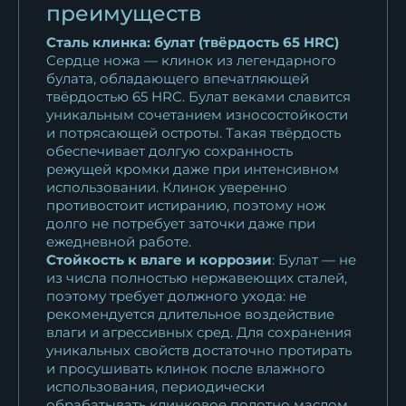
преимуществ
Нож Барс Sandvik рукоять
Сталь клинка: булат (твёрдость 65 HRC)
черный граб...
Сердце ножа — клинок из легендарного
14 310
₽
булата, обладающего впечатляющей
твёрдостью 65 HRC. Булат веками славится
Нож Барс M390
уникальным сочетанием износостойкости
стабилизированная...
и потрясающей остроты. Такая твёрдость
27 470
₽
обеспечивает долгую сохранность
режущей кромки даже при интенсивном
использовании. Клинок уверенно
Нож Барс сталь ELMAX -
противостоит истиранию, поэтому нож
сатин рукоять...
долго не потребует заточки даже при
26 543
₽
ежедневной работе.
Стойкость к влаге и коррозии
: Булат — не
Нож Барс дамаск
из числа полностью нержавеющих сталей,
поэтому требует должного ухода: не
ламинированный резная...
рекомендуется длительное воздействие
31 361
₽
влаги и агрессивных сред. Для сохранения
уникальных свойств достаточно протирать
Нож Барс К340 карельская
и просушивать клинок после влажного
береза...
использования, периодически
обрабатывать клинковое полотно маслом.