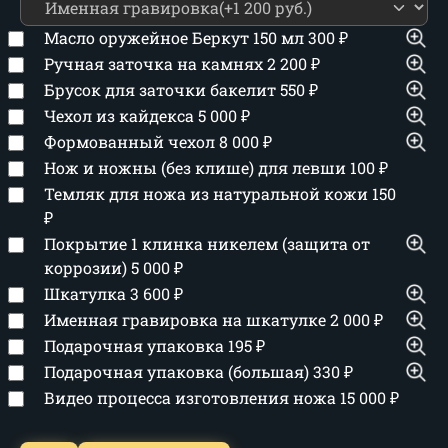
Масло оружейное Беркут 150 мл
300
₽
Ручная заточка на камнях
2 200
₽
Брусок для заточки бакелит
550
₽
Чехол из кайдекса
5 000
₽
Формованный чехол
8 000
₽
Нож и ножны (без клише) для левши
100
₽
Темляк для ножа из натуральной кожи
150
₽
Покрытие 1 клинка никелем (защита от
коррозии)
5 000
₽
Шкатулка
3 600
₽
Именная гравировка на шкатулке
2 000
₽
Подарочная упаковка
195
₽
Подарочная упаковка (большая)
330
₽
Видео процесса изготовления ножа
15 000
₽