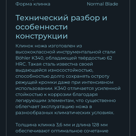
15 950
₽
Форма клинка
Normal Blade
Нож Барс дамаск полный
Технический разбор и
камень рукоять...
особенности
17 142
₽
конструкции
Нож Барс Sandvik рукоять
Клинок ножа изготовлен из
черный граб...
высококлассной инструментальной стали
14 310
₽
Böhler K340, обладающей твёрдостью 62
HRC. Такая сталь известна своей
выдающейся износостойкостью,
Нож Барс M390
способностью долго сохранять остроту
стабилизированная...
режущей кромки даже при интенсивном
27 470
₽
использовании. K340 отличается усиленной
стойкостью к коррозии благодаря
Нож Барс сталь ELMAX -
легирующим элементам, что существенно
облегчает эксплуатацию ножа в
сатин рукоять...
разнообразных климатических условиях.
26 543
₽
Толщина клинка 3,6 мм и длина 128 мм
Нож Барс дамаск
обеспечивают оптимальное сочетание