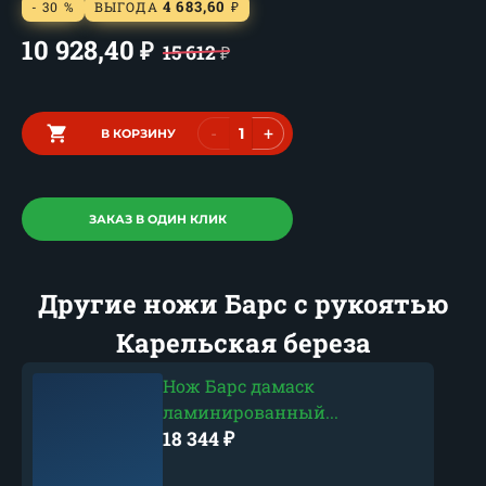
4 683,60
- 30 %
ВЫГОДА
₽
10 928,40
₽
15 612
₽
-
+
В КОРЗИНУ
ЗАКАЗ В ОДИН КЛИК
Другие ножи Барс с рукоятью
Карельская береза
Нож Барс дамаск
ламинированный...
18 344
₽