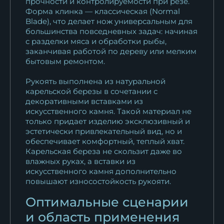
ламинированный резная...
прочности и контролируемости при резе.
Форма клинка — классическая (Normal
31 361
₽
Blade), что делает нож универсальным для
большинства повседневных задач: начиная
Нож Барс сталь Х12МФ-сатин
с разделки мяса и обработки рыбы,
рукоять...
заканчивая работой по дереву или мелким
10 922
₽
бытовым ремонтом.
Рукоять выполнена из натуральной
Нож Барс сталь булат
карельской березы в сочетании с
рукоять...
декоративными вставками из
18 389
₽
искусственного камня. Такой материал не
только придает изделию эксклюзивный и
Нож Барс дамаск
эстетически привлекательный вид, но и
ламинированный...
обеспечивает комфортный, теплый хват.
Карельская береза не скользит даже во
23 487
₽
влажных руках, а вставки из
искусственного камня дополнительно
Нож Барс дамаск
повышают износостойкость рукояти.
ламинированный...
Оптимальные сценарии
23 487
₽
и область применения
Нож Барс дамаск