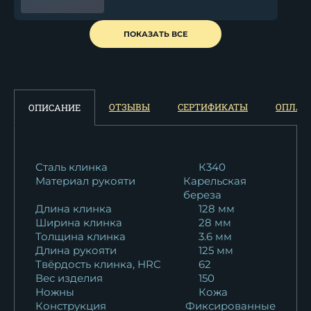
Нож Барс КН-01 рукоять
ПОКАЗАТЬ ВСЕ
черный граб...
30 512
₽
Нож Барс дамаск
ОТЗЫВЫ
СЕРТИФИКАТЫ
ОПЛАТ
ОПИСАНИЕ
ламинированный с...
81 100
₽
Нож разделочный "Барс"...
Сталь клинка
К340
Материал рукояти
Карельская
10 016
₽
береза
Длина клинка
128 мм
Нож Барс сталь кованая
Ширина клинка
28 мм
Х12МФ-сатин...
Толщина клинка
3.6 мм
13 188
₽
Длина рукояти
125 мм
Твёрдость клинка, HRC
62
Вес изделия
150
Нож Барс сталь N690 сатин
Ножны
Кожа
рукоять...
Конструкция
Фиксированные