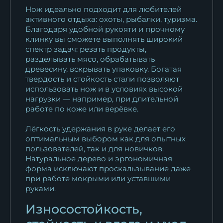
Нож идеально подходит для любителей
нержавеющий карбон...
активного отдыха: охоты, рыбалки, туризма.
30 115
₽
Благодаря удобной рукояти и прочному
клинку вы сможете выполнять широкий
Нож Барс сталь RWL-34
спектр задач: резать продукты,
рукоять...
разделывать мясо, обрабатывать
древесину, вскрывать упаковку. Богатая
18 763
₽
твердость и стойкость стали позволяют
использовать нож и в условиях высокой
нагрузки — например, при длительной
работе по коже или верёвке.
Лёгкость удержания в руке делает его
оптимальным выбором как для опытных
пользователей, так и для новичков.
Натуральное дерево и эргономичная
форма исключают проскальзывание даже
при работе мокрыми или уставшими
руками.
Износостойкость,