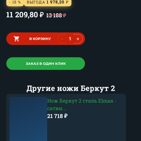
1 978,20
- 15 %
ВЫГОДА
₽
11 209,80
₽
13 188
₽
-
+
В КОРЗИНУ
ЗАКАЗ В ОДИН КЛИК
Другие ножи Беркут 2
Нож Беркут 2 сталь Elmax -
сатин...
21 718
₽