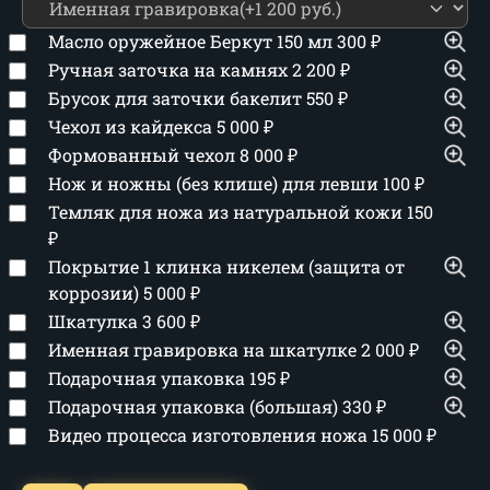
Масло оружейное Беркут 150 мл
300
₽
Ручная заточка на камнях
2 200
₽
Брусок для заточки бакелит
550
₽
Чехол из кайдекса
5 000
₽
Формованный чехол
8 000
₽
Нож и ножны (без клише) для левши
100
₽
Темляк для ножа из натуральной кожи
150
₽
Покрытие 1 клинка никелем (защита от
коррозии)
5 000
₽
Шкатулка
3 600
₽
Именная гравировка на шкатулке
2 000
₽
Подарочная упаковка
195
₽
Подарочная упаковка (большая)
330
₽
Видео процесса изготовления ножа
15 000
₽