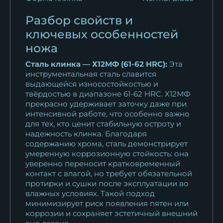
Разбор свойств и
Нож Беркут 2 сталь булат
рукоять...
ключевых особенностей
18 389
₽
ножа
Сталь клинка — Х12МФ (61-62 HRC):
Эта
Нож Беркут 2 сталь RWL-34
инструментальная сталь славится
рукоять...
выдающейся износостойкостью и
18 763
₽
твёрдостью в диапазоне 61-62 HRC. Х12МФ
прекрасно удерживает заточку даже при
Нож Беркут 2 сталь N690 -
интенсивной работе, что особенно важно
сатин...
для тех, кто ценит стабильную остроту и
надежность клинка. Благодаря
15 950
₽
содержанию хрома, сталь демонстрирует
умеренную коррозионную стойкость: она
уверенно переносит кратковременный
контакт с влагой, но требует обязательной
протирки и сушки после эксплуатации во
влажных условиях. Такой подход
минимизирует риск появления пятен или
коррозии и сохраняет эстетичный внешний