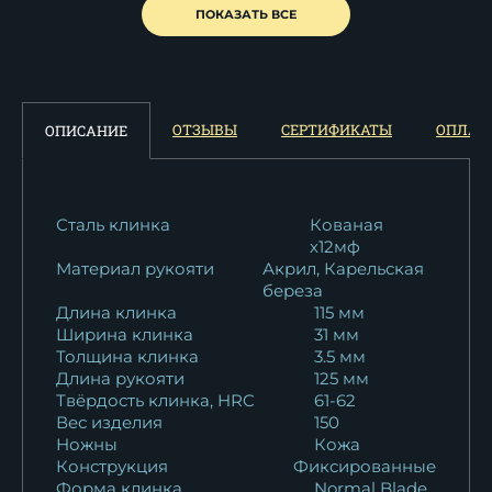
Нож Беркут 2 сталь Булат
ПОКАЗАТЬ ВСЕ
рукоять...
18 389
₽
Нож Беркут 2 дамаск
ОТЗЫВЫ
СЕРТИФИКАТЫ
ОПЛАТ
ОПИСАНИЕ
ламинированный...
22 705
₽
Нож Беркут 2 дамаск
Сталь клинка
Кованая
х12мф
торцевой...
Материал рукояти
Акрил, Карельская
22 637
₽
береза
Длина клинка
115 мм
Нож Беркут 2 M390
Ширина клинка
31 мм
стабилизированная...
Толщина клинка
3.5 мм
27 470
₽
Длина рукояти
125 мм
Твёрдость клинка, HRC
61-62
Вес изделия
150
Нож Беркут 2 сталь Х12МФ -
Ножны
Кожа
сатин...
Конструкция
Фиксированные
10 922
₽
Форма клинка
Normal Blade