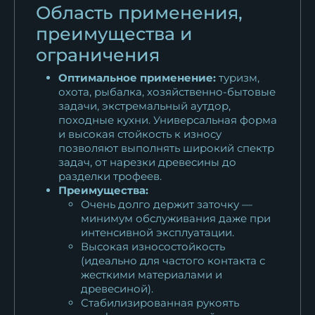
Область применения,
черный граб
27 396
₽
преимущества и
ограничения
Нож Боец дамаск торцевой
черный граб...
Оптимальное применение:
туризм,
охота, рыбалка, хозяйственно-бытовые
28 868
₽
задачи, экстремальный аутдор,
походные кухни. Универсальная форма
и высокая стойкость к износу
позволяют выполнять широкий спектр
задач, от нарезки древесины до
разделки трофеев.
Преимущества:
Очень долго держит заточку —
минимум обслуживания даже при
интенсивной эксплуатации.
Высокая износостойкость
(идеально для частого контакта с
жесткими материалами и
древесиной).
Стабилизированная рукоять