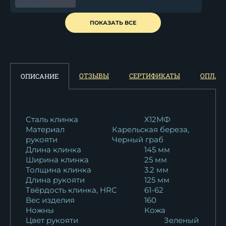
Нож Боец булат карельская
ПОКАЗАТЬ ВСЕ
береза...
26 103
₽
Нож Боец дамаск торцевой
ОТЗЫВЫ
СЕРТИФИКАТЫ
ОПЛАТ
ОПИСАНИЕ
черный граб...
35 100
₽
Нож Боец дамаск волнистый
Сталь клинка
Х12МФ
Материал
Карельская береза,
черный граб...
рукояти
Черный граб
12 198
₽
Длина клинка
145 мм
Ширина клинка
25 мм
Нож Боец дамаск торцевой
Толщина клинка
3.2 мм
черный граб...
Длина рукояти
125 мм
74 982
₽
Твёрдость клинка, HRC
61-62
Вес изделия
160
Ножны
Кожа
Нож Боец дамаск
Цвет рукояти
Зеленый
нержавеющий черный...