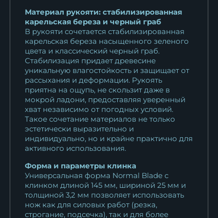
21 655
₽
Материал рукояти: стабилизированная
карельская береза и черный граб
В рукояти сочетается стабилизированная
Нож "Боец"...
карельская береза насыщенного зеленого
21 655
₽
цвета и классический черный граб.
Стабилизация придает древесине
Нож Боец дамаск торцевой
уникальную влагостойкость и защищает от
черный граб...
рассыхания и деформации. Рукоять
41 389
₽
приятна на ощупь, не скользит даже в
мокрой ладони, предоставляя уверенный
хват независимо от погодных условий.
Нож Боец булат карельская
Такое сочетание материалов не только
береза...
эстетически выразительно и
18 788
₽
индивидуально, но и крайне практично для
активного использования.
Нож Охотничий Боец дамаск
Форма и параметры клинка
чёрный граб...
Универсальная форма Normal Blade с
11 375
₽
клинком длиной 145 мм, шириной 25 мм и
толщиной 3,2 мм позволяет использовать
Нож Боец Elmax мельхиор
нож как для силовых работ (резка,
строгание, подсечка), так и для более
черный граб