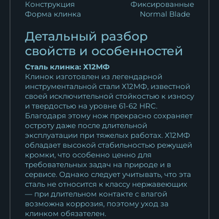
Конструкция
Фиксированные
32 607
₽
Форма клинка
Normal Blade
Нож Боец RWL-34 мельхиор
Детальный разбор
черный граб
свойств и особенностей
19 511
₽
Сталь клинка: Х12МФ
Клинок изготовлен из легендарной
Нож Боец Sandvik рукоять
инструментальной стали Х12МФ, известной
черный граб...
своей исключительной стойкостью к износу
14 310
₽
и твердостью на уровне 61-62 HRC.
Благодаря этому нож прекрасно сохраняет
Нож Боец КН-01 рукоять
остроту даже после длительной
эксплуатации при тяжелых работах. Х12МФ
черный граб...
обладает высокой стабильностью режущей
30 388
₽
кромки, что особенно ценно для
требовательных задач на природе и в
Нож охотничий "Боец"
сервисе. Однако следует учитывать, что эта
сталь...
сталь не относится к классу нержавеющих
— при длительном контакте с влагой
10 922
₽
возможна коррозия, поэтому уход за
клинком обязателен.
Нож "Боец"...