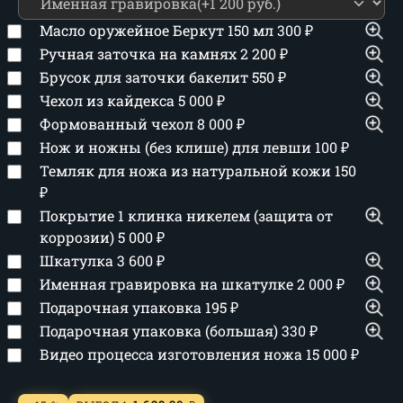
Масло оружейное Беркут 150 мл
300
₽
Ручная заточка на камнях
2 200
₽
Брусок для заточки бакелит
550
₽
Чехол из кайдекса
5 000
₽
Формованный чехол
8 000
₽
Нож и ножны (без клише) для левши
100
₽
Темляк для ножа из натуральной кожи
150
₽
Покрытие 1 клинка никелем (защита от
коррозии)
5 000
₽
Шкатулка
3 600
₽
Именная гравировка на шкатулке
2 000
₽
Подарочная упаковка
195
₽
Подарочная упаковка (большая)
330
₽
Видео процесса изготовления ножа
15 000
₽