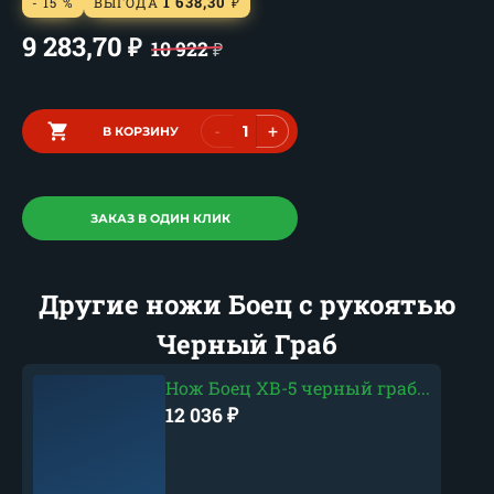
1 638,30
- 15 %
ВЫГОДА
₽
9 283,70
₽
10 922
₽
-
+
В КОРЗИНУ
ЗАКАЗ В ОДИН КЛИК
Другие ножи Боец с рукоятью
Черный Граб
Нож Боец ХВ-5 черный граб...
12 036
₽