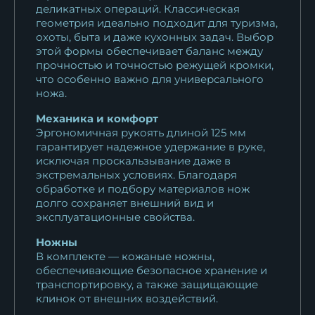
деликатных операций. Классическая
22 091
₽
геометрия идеально подходит для туризма,
охоты, быта и даже кухонных задач. Выбор
Нож Боец булат мельхиор
этой формы обеспечивает баланс между
черный граб...
прочностью и точностью режущей кромки,
20 881
₽
что особенно важно для универсального
ножа.
Нож охотничий Боец дамаск
Механика и комфорт
черный граб...
Эргономичная рукоять длиной 125 мм
11 375
₽
гарантирует надежное удержание в руке,
исключая проскальзывание даже в
экстремальных условиях. Благодаря
Нож Боец дамаск торцевой
обработке и подбору материалов нож
черный граб
долго сохраняет внешний вид и
22 705
₽
эксплуатационные свойства.
Ножны
Нож Боец дамаск торцевой
В комплекте — кожаные ножны,
резная...
обеспечивающие безопасное хранение и
37 961
₽
транспортировку, а также защищающие
клинок от внешних воздействий.
Нож Боец M390 мельхиор