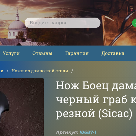
ПОИСК
Услуги
Отзывы
Гарантия
Доставка
ли
Ножи из дамасской стали
Нож Боец дам
черный граб к
резной (Sicac)
Артикул:
10687-1