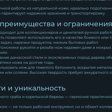
чной работы из натуральной кожи, идеально подогнанн
гарантирует надежное хранение и транспортировку.
 преимущества и ограничени
дходит для коллекционеров и ценителей ручной работы,
ть позволяют использовать его в качестве боевого или т
 задач, нарезки продуктов, мелких бытовых работ.
гономике рукояти и резьбе нож надежен даже в мокрых
иях.
ание дамасской стали и эксклюзивных пород дерева обе
етики ножа на долгие годы.
льзовать нож для тяжелого батонинга, вскрытия металли
ами или солями. Высокая твердость требует аккуратного
и и уникальность
ного граба и карельской березы — гармония практичност
ком — не только рабочий инструмент, но и объект колл