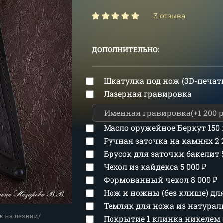
3 отзыва
ДОПОЛНИТЕЛЬНО:
Шкатулка под нож (3D-печат
Лазерная гравировка
Масло оружейное Беркут 150
Ручная заточка на камнях
2
Брусок для заточки бакелит
Чехол из кайдекса
5 000
₽
Формованный чехол
8 000
₽
Нож и ножны (без клише) д
Темляк для ножа из натура
к на лезвии/
Покрытие 1 клинка никелем 