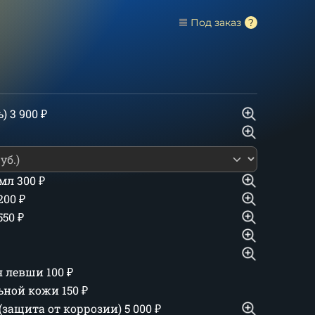
Под заказ
ь)
3 900
₽
 мл
300
₽
 200
₽
550
₽
ля левши
100
₽
льной кожи
150
₽
(защита от коррозии)
5 000
₽