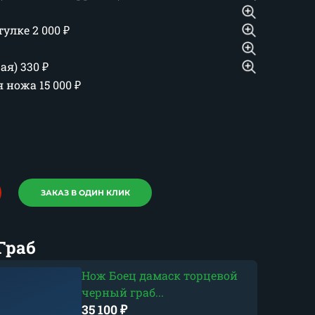
тулке
2 000
₽
шая)
330
₽
ия ножа
15 000
₽
ЗАКАЗ В ОДИН КЛИК
Граб
Нож Боец дамаск торцевой
черный граб...
35 100
₽