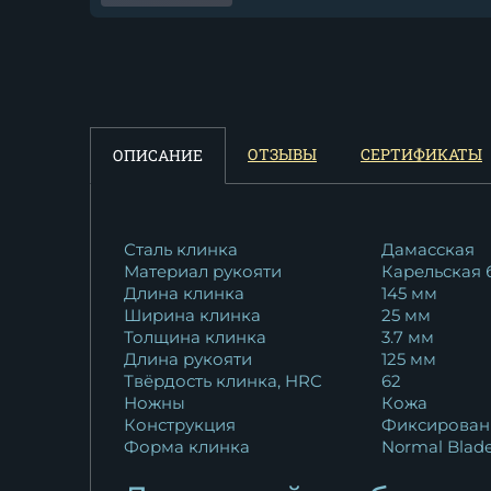
Нож Боец дамаск волнисты
черный граб...
12 198
₽
Нож Боец RWL-34 мельхиор
ОТЗЫВЫ
СЕРТИФИКАТЫ
ОПИСАНИЕ
черный граб
19 511
₽
Нож охотничий "Боец"
Сталь клинка
Дамасская
Материал рукояти
Карельская 
сталь...
Длина клинка
145 мм
10 922
₽
Ширина клинка
25 мм
Толщина клинка
3.7 мм
Нож Боец булат карельская
Длина рукояти
125 мм
береза...
Твёрдость клинка, HRC
62
18 788
₽
Ножны
Кожа
Конструкция
Фиксирован
Форма клинка
Normal Blad
Нож Охотничий Боец дамас
чёрный граб...