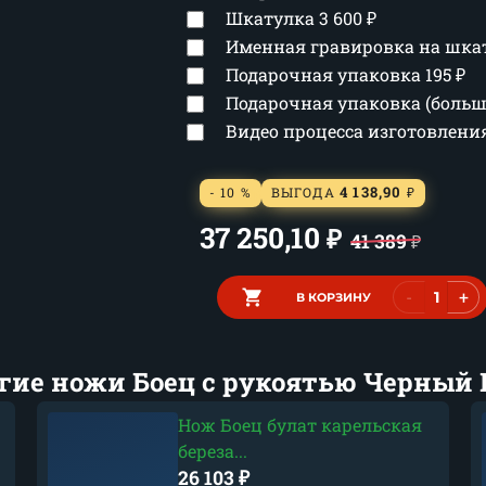
Шкатулка
3 600
₽
Именная гравировка на шка
Подарочная упаковка
195
₽
Подарочная упаковка (боль
Видео процесса изготовлен
4 138,90
- 10 %
ВЫГОДА
₽
37 250,10
₽
41 389
₽
-
+
В КОРЗИНУ
гие ножи Боец с рукоятью Черный 
Нож Боец булат карельская
береза...
26 103
₽