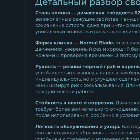
Детальный разбор сво
11 375
₽
Сталь клинка — дамасская, твёрдость 62
Нож охотничий Боец дамаск
великолепные режущие свойства и внушит
сохранение остроты даже при интенсивной
черный граб...
уникальный волнистый рисунок на клинке
11 375
₽
Форма клинка — Normal Blade.
Классичес
Нож Боец M390 мельхиор
движениях, уверенный рез и хороший бал
ножами и проверена временем, а потому и
черный граб
27 396
₽
Рукоять — резной черный граб и карель
устойчивостью к износу, а карельская бер
индивидуальность, но и улучшает сцеплен
минимизируя риск соскальзывания. Длина
при длительной работе.
Стойкость к влаге и коррозии.
Дамасская
требует более внимательного отношения,
после использования, особенно в условия
Легкость обслуживания и ухода.
Благода
соответствующие абразивы — желательно 
устойчивы к старению и изменению формы