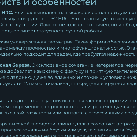
йств и особенностей
22 091
₽
 HRC.
Клинок выполнен из высококачественной дамасско
Нож Боец дамаск торцевой
ельную твердость — 62 HRC. Это гарантирует отменную 
 эксплуатации. Дамаск не только практичен, но и обла
черный граб
 подчеркивает статусность ручной работы.
22 705
₽
кая универсальная геометрия. Такая форма обеспечив
анс между прочностью и многофункциональностью. Эта
деально подходит для задач, где требуется надежность 
ская береза.
Эксклюзивное сочетание материалов: черн
еза добавляет изысканную фактуру и приятную тактильно
ие с ладонью. Даже во влажных и сложных условиях нож 
 рукояти 125 мм оптимальна для средней и крупной ла
 сталь достаточно устойчива к появлению коррозии, ос
 чем современные порошковые стали: рекомендуется ре
х высокой влажности или контакта с агрессивными сред
ря высокой твердости клинок долго сохраняет остроту, 
профессиональные бруски или услуги специалиста. Уход
, но не рекомендуется длительное воздействие воды ил