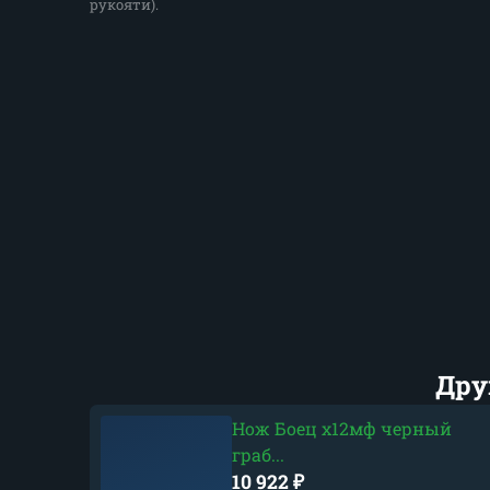
рукояти).
Дру
Нож Боец х12мф черный
граб...
10 922
₽