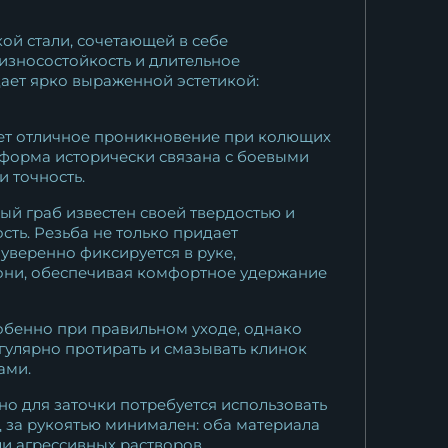
20 881
₽
й стали, сочетающей в себе
Нож Боец дамаск торцевой
износостойкость и длительное
дает ярко выраженной эстетикой:
резная...
37 961
₽
ает отличное проникновение при колющих
 форма исторически связана с боевыми
и точность.
ый граб известен своей твердостью и
сть. Резьба не только придает
уверенно фиксируется в руке,
дони, обеспечивая комфортное удержание
обенно при правильном уходе, однако
гулярно протирать и смазывать клинок
ами.
но для заточки потребуется использовать
 за рукоятью минимален: оба материала
и агрессивных растворов.