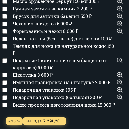
Масло оружейное Беркут 150 мл
300
₽
Ручная заточка на камнях
2 200
₽
Брусок для заточки бакелит
550
₽
Чехол из кайдекса
5 000
₽
Формованный чехол
8 000
₽
Нож и ножны (без клише) для левши
100
₽
Темляк для ножа из натуральной кожи
150
₽
Покрытие 1 клинка никелем (защита от
коррозии)
5 000
₽
Шкатулка
3 600
₽
Именная гравировка на шкатулке
2 000
₽
Подарочная упаковка
195
₽
Подарочная упаковка (большая)
330
₽
Видео процесса изготовления ножа
15 000
₽
7 291,20
- 20 %
ВЫГОДА
₽