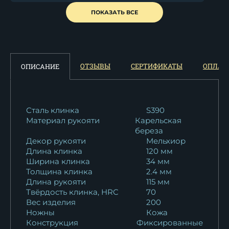
Нож Гепард дамаск полный
ПОКАЗАТЬ ВСЕ
камень...
16 357
₽
Нож Гепард ELMAX
ОТЗЫВЫ
СЕРТИФИКАТЫ
ОПЛАТ
ОПИСАНИЕ
мельхиор наборная...
20 796
₽
Нож Гепард х12мф черный
Сталь клинка
S390
Материал рукояти
Карельская
граб...
береза
10 922
₽
Декор рукояти
Мельхиор
Длина клинка
120 мм
Нож Гепард х12мф черный
Ширина клинка
34 мм
граб...
Толщина клинка
2.4 мм
10 922
₽
Длина рукояти
115 мм
Твёрдость клинка, HRC
70
Вес изделия
200
Нож охотничий Гепард
Ножны
Кожа
х12мф черный...
Конструкция
Фиксированные