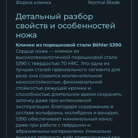
10 922
₽
Форма клинка
Normal Blade
Нож Гепард булат
Детальный разбор
стабилизированная...
свойств и особенностей
49 036
₽
ножа
Нож Гепард булат
Клинок из порошковой стали Böhler S390
мельхиор...
Сердце ножа — клинок из
высокотехнологичной порошковой стали
18 389
₽
S390 с твёрдостью 70 HRC. Это одна из
лучших сталей премиального сегмента для
Нож Гепард M390 карельская
реза: она славится исключительной
береза...
износостойкостью, феноменальной
27 470
₽
стойкостью режущей кромки и
способностью длительное время сохранять
заточку даже при интенсивной
Нож Гепард К340 карельская
эксплуатации. Благодаря содержанию в
береза...
составе вольфрама, молибдена и ванадия,
15 612
₽
S390 обеспечивает минимальный износ
даже при работе с твёрдыми и
Нож Гепард ELMAX
абразивными материалами. Уникально
высокая твёрдость даёт превосходный рез,
карельская береза...