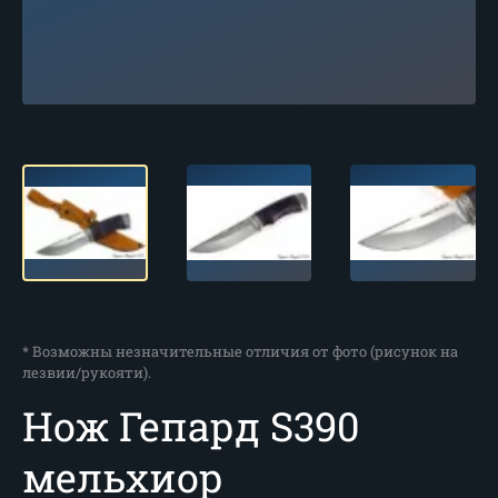
* Возможны незначительные отличия от фото (рисунок на
лезвии/рукояти).
Нож Гепард S390
мельхиор