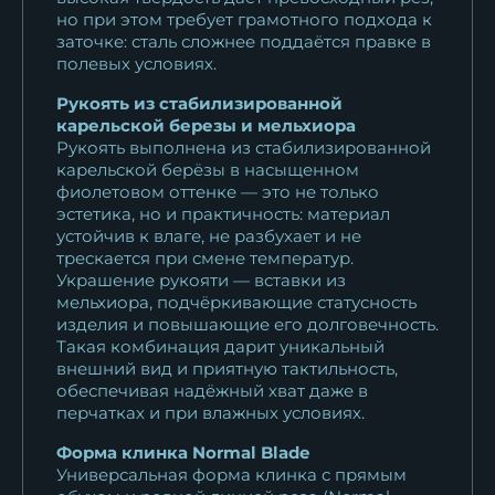
но при этом требует грамотного подхода к
20 796
₽
заточке: сталь сложнее поддаётся правке в
полевых условиях.
Нож Гепард дамаск рукоять
черный граб...
Рукоять из стабилизированной
карельской березы и мельхиора
11 625
₽
Рукоять выполнена из стабилизированной
карельской берёзы в насыщенном
Нож Гепард Sandvik рукоять
фиолетовом оттенке — это не только
черный...
эстетика, но и практичность: материал
14 310
₽
устойчив к влаге, не разбухает и не
трескается при смене температур.
Украшение рукояти — вставки из
Нож Гепард дамаск камень,
мельхиора, подчёркивающие статусность
рукоять...
изделия и повышающие его долговечность.
16 916
₽
Такая комбинация дарит уникальный
внешний вид и приятную тактильность,
Нож Гепард КН-01 рукоять
обеспечивая надёжный хват даже в
перчатках и при влажных условиях.
черный граб...
30 388
₽
Форма клинка Normal Blade
Универсальная форма клинка с прямым