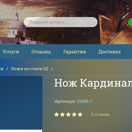
ПОИСК
Услуги
Отзывы
Гарантия
Доставка
ли
Ножи из стали D2
Нож Кардинал
Артикул:
2408-1
2 отзыва