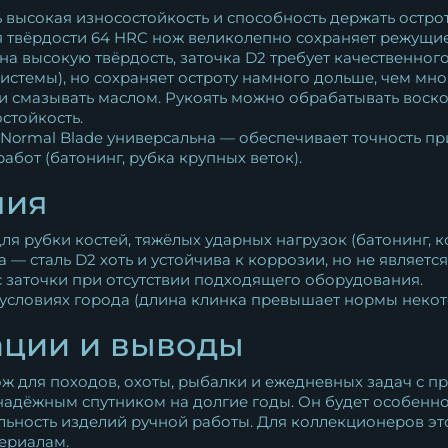
 высокая износостойкость и способность держать остро
я твёрдости 64 HRC нож великолепно сохраняет режущие
а высокую твёрдость, заточка D2 требует качественног
стемы), но сохраняет остроту намного дольше, чем мно
 и смазывать маслом. Рукоять можно обрабатывать воск
стойкость.
ormal Blade универсальна — обеспечивает точность при 
бот (батонинг, рубка крупных веток).
лия
я рубки костей, тяжёлых ударных нагрузок (батонинг, ко
а — сталь D2 хоть и устойчива к коррозии, но не являет
 заточки при отсутствии подходящего оборудования.
 условиях города (длина клинка превышает нормы некот
ации и выводы
ж для походов, охоты, рыбалки и ежедневных задач с п
адёжным спутником на долгие годы. Он будет особенно 
льность изделий ручной работы. Для коллекционеров эт
ериалам.