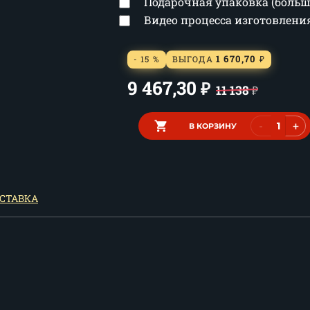
Подарочная упаковка (боль
Видео процесса изготовлен
1 670,70
- 15 %
ВЫГОДА
₽
9 467,30
₽
11 138
₽
-
+
В КОРЗИНУ
СТАВКА