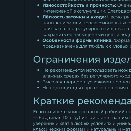
Износостойкость и прочность:
Очень
интенсивной эксплуатации. Благодар
Лёгкость заточки и ухода:
Несмотря н
напылением или профессиональные си
клинка важно регулярно очищать его
сохранить её насыщенный цвет и водо
Особенности формы клинка:
Форма N
предназначена для тяжёлых силовых ра
Ограничения изде
Не рекомендуется использовать нож дл
влажных средах без регулярного уход
Высокая твёрдость усложняет процесс
Не подходит для скрытого ношения в
Краткие рекоменд
Если вы ищете универсальный рабочий но
— Кардинал D2 с бубингой станет вашим н
уверенный хват в любых условиях и уника
классическим формам и натуральным мат