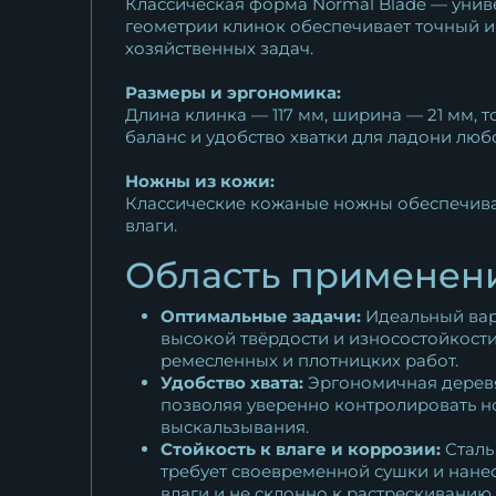
Классическая форма Normal Blade — унив
геометрии клинок обеспечивает точный и 
хозяйственных задач.
Размеры и эргономика:
Длина клинка — 117 мм, ширина — 21 мм, т
баланс и удобство хватки для ладони люб
Ножны из кожи:
Классические кожаные ножны обеспечива
влаги.
Область применен
Оптимальные задачи:
Идеальный вари
высокой твёрдости и износостойкости
ремесленных и плотницких работ.
Удобство хвата:
Эргономичная деревян
позволяя уверенно контролировать но
выскальзывания.
Стойкость к влаге и коррозии:
Сталь
требует своевременной сушки и нанес
влаги и не склонно к растрескиванию.