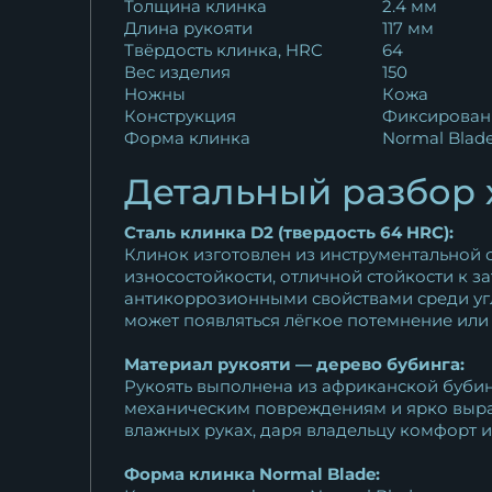
Толщина клинка
2.4 мм
Длина рукояти
117 мм
Твёрдость клинка, HRC
64
Вес изделия
150
Ножны
Кожа
Конструкция
Фиксирован
Форма клинка
Normal Blad
Детальный разбор 
Сталь клинка D2 (твердость 64 HRC):
Клинок изготовлен из инструментальной с
износостойкости, отличной стойкости к 
антикоррозионными свойствами среди угле
может появляться лёгкое потемнение или 
Материал рукояти — дерево бубинга:
Рукоять выполнена из африканской буби
механическим повреждениям и ярко выраж
влажных руках, даря владельцу комфорт и
Форма клинка Normal Blade: