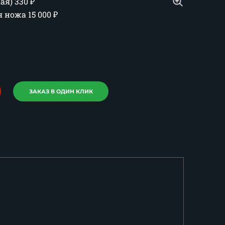
шая)
330
₽
ия ножа
15 000
₽
ЗАКАЗ В ОДИН КЛИК