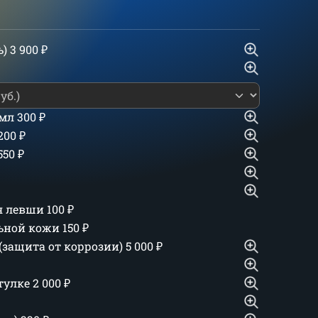
ь)
3 900
₽
 мл
300
₽
 200
₽
550
₽
ля левши
100
₽
льной кожи
150
₽
(защита от коррозии)
5 000
₽
тулке
2 000
₽