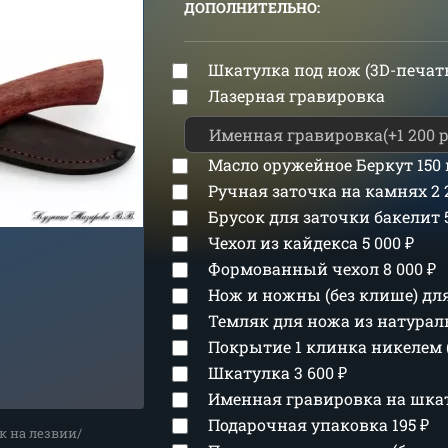
ДОПОЛНИТЕЛЬНО:
Шкатулка под нож (3D-печат
Лазерная гравировка
Масло оружейное Беркут 150
Ручная заточка на камнях
2
Брусок для заточки бакелит
Чехол из кайдекса
5 000
₽
Формованный чехол
8 000
₽
Нож и ножны (без клише) д
Темляк для ножа из натура
Покрытие 1 клинка никелем 
Шкатулка
3 600
₽
Именная гравировка на шка
Подарочная упаковка
195
₽
к на лезвии/