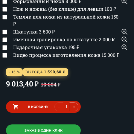
Формованный чехол
8 000
₽
Нож и ножны (без клише) для левши
100
₽
Темляк для ножа из натуральной кожи
150
₽
Шкатулка
3 600
₽
Именная гравировка на шкатулке
2 000
₽
Подарочная упаковка
195
₽
Видео процесса изготовления ножа
15 000
₽
1 590,60
- 15 %
ВЫГОДА
₽
9 013,40
₽
10 604
₽
-
+
В КОРЗИНУ
ЗАКАЗ В ОДИН КЛИК