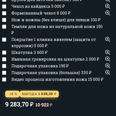
Чехол из кайдекса
5 000
₽
Формованный чехол
8 000
₽
Нож и ножны (без клише) для левши
100
₽
Темляк для ножа из натуральной кожи
150
₽
Покрытие 1 клинка никелем (защита от
коррозии)
5 000
₽
Шкатулка
3 600
₽
Именная гравировка на шкатулке
2 000
₽
Подарочная упаковка
195
₽
Подарочная упаковка (большая)
330
₽
Видео процесса изготовления ножа
15 000
₽
1 638,30
- 15 %
ВЫГОДА
₽
9 283,70
₽
10 922
₽