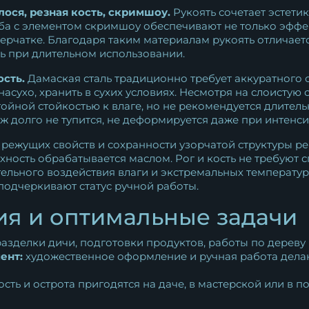
ося, резная кость, скримшоу.
Рукоять сочетает эстети
зьба с элементом скримшоу обеспечивают не только эффе
перчатке. Благодаря таким материалам рукоять отличает
ь при длительном использовании.
сть.
Дамаская сталь традиционно требует аккуратного 
асухо, хранить в сухих условиях. Несмотря на слоистую 
йной стойкостью к влаге, но не рекомендуется длитель
ж долго не тупится, не деформируется даже при интенс
режущих свойств и сохранности узорчатой структуры р
рхность обрабатывается маслом. Рог и кость не требуют 
тельного воздействия влаги и экстремальных температу
одчеркивают статус ручной работы.
я и оптимальные задачи
азделки дичи, подготовки продуктов, работы по дереву
ент:
художественное оформление и ручная работа дела
сть и острота пригодятся на даче, в мастерской или в 