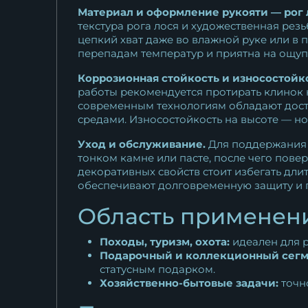
Материал и оформление рукояти — рог л
текстура рога лося и художественная ре
цепкий хват даже во влажной руке или в 
перепадам температур и приятна на ощуп
Коррозионная стойкость и износостойко
работы рекомендуется протирать клинок н
современным технологиям обладают досто
средами. Износостойкость на высоте — но
Уход и обслуживание.
Для поддержания 
тонком камне или пасте, после чего пове
декоративных свойств стоит избегать дли
обеспечивают долговременную защиту и п
Область применени
Походы, туризм, охота:
идеален для р
Подарочный и коллекционный сегм
статусным подарком.
Хозяйственно-бытовые задачи:
точно