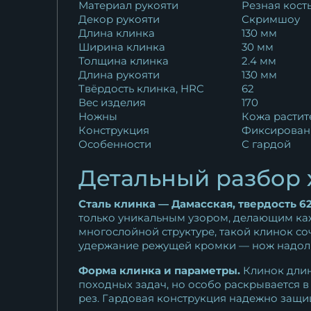
Материал рукояти
Резная кост
Декор рукояти
Скримшоу
Длина клинка
130 мм
Ширина клинка
30 мм
Толщина клинка
2.4 мм
Длина рукояти
130 мм
Твёрдость клинка, HRC
62
Вес изделия
170
Ножны
Кожа растит
Конструкция
Фиксирован
Особенности
С гардой
Детальный разбор 
Сталь клинка — Дамасская, твердость 62
только уникальным узором, делающим ка
многослойной структуре, такой клинок со
удержание режущей кромки — нож надолго 
Форма клинка и параметры.
Клинок длин
походных задач, но особо раскрывается в
рез. Гардовая конструкция надежно защи