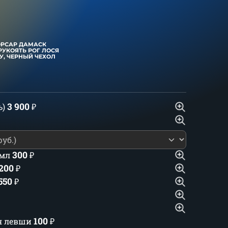
ОРСАР ДАМАСК
РУКОЯТЬ РОГ ЛОСЯ
, ЧЕРНЫЙ ЧЕХОЛ
3 900
ь)
₽
300
 мл
₽
 200
₽
550
₽
100
ля левши
₽