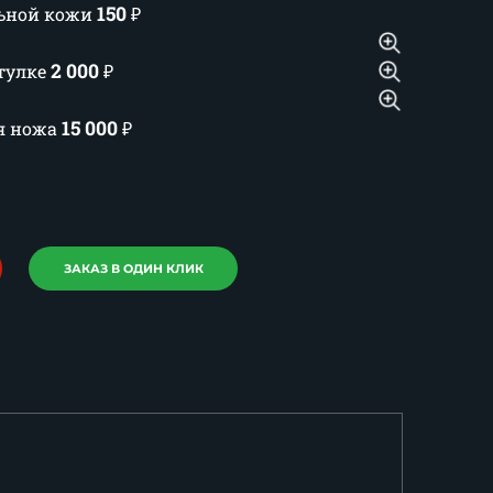
150
льной кожи
₽
2 000
тулке
₽
15 000
ия ножа
₽
ЗАКАЗ В ОДИН КЛИК