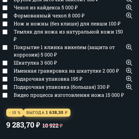
Чехол из кайдекса
5 000
₽
Формованный чехол
8 000
₽
Нож и ножны (без клише) для левши
100
₽
Темляк для ножа из натуральной кожи
150
₽
Покрытие 1 клинка никелем (защита от
коррозии)
5 000
₽
Шкатулка
3 600
₽
Именная гравировка на шкатулке
2 000
₽
Подарочная упаковка
195
₽
Подарочная упаковка (большая)
330
₽
Видео процесса изготовления ножа
15 000
₽
1 638,30
- 15 %
ВЫГОДА
₽
9 283,70
₽
10 922
₽