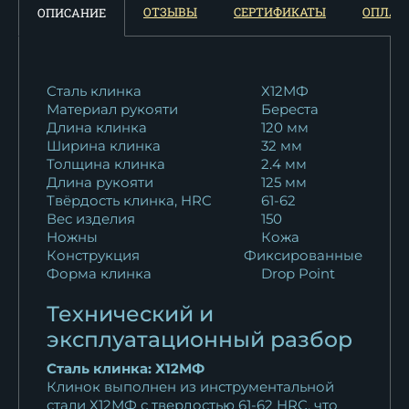
камень береста
ОТЗЫВЫ
СЕРТИФИКАТЫ
ОПЛАТ
ОПИСАНИЕ
16 357
₽
Нож Кречет ХВ-5 береста
11 267
₽
Сталь клинка
Х12МФ
Материал рукояти
Береста
Длина клинка
120 мм
Нож Кречет ELMAX береста
Ширина клинка
32 мм
20 796
₽
Толщина клинка
2.4 мм
Длина рукояти
125 мм
Нож Кречет D2 береста
Твёрдость клинка, HRC
61-62
11 138
₽
Вес изделия
150
Ножны
Кожа
Конструкция
Фиксированные
Форма клинка
Drop Point
Технический и
эксплуатационный разбор
Сталь клинка: Х12МФ
Клинок выполнен из инструментальной
стали Х12МФ с твердостью 61-62 HRC, что