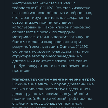
инструментальной стали Х12МФ с
черный граб...
твёрдостью 61-62 HRC. Эта сталь известна
11 625
₽
высокой износостойкостью и твёрдостью,
что гарантирует длительное сохранение
Нож охотничий Кречет
остроты даже при интенсивном
х12мф черный...
использовании. Такой клинок прекрасно
справляется с резом по твёрдым
10 922
₽
материалам, отлично держит заточку, не
боится сколов и выкрашивания при
Нож охотничий Кречет
разумной эксплуатации. Однако, Х12МФ
х12мф черный...
склонна к коррозии: благодаря плотной
10 922
₽
структуре этот процесс замедлен, но
длительный контакт с влагой всё равно
требует аккуратности и своевременной
Нож Кречет ELMAX
протирки.
мельхиор наборная...
20 796
₽
Материал рукояти – венге и чёрный граб:
Комбинация элитных пород древесины не
только подчёркивает статус изделия, но и
Нож Кречет х12мф черный
делает рукоять максимально удобной и
граб...
практичной. Венге и чёрный граб прочны,
10 922
₽
стойки к износу, обладают приятной