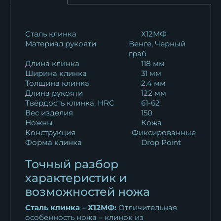
18 389
₽
Нож охотничий Кречет
Сталь клинка
Х12МФ
Материал рукояти
Венге, Черный
дамаск черный...
граб
11 149
₽
Длина клинка
118 мм
Ширина клинка
31 мм
Нож Кречет дамаск камень
Толщина клинка
2.4 мм
черный граб
Длина рукояти
122 мм
15 896
₽
Твёрдость клинка, HRC
61-62
Вес изделия
150
Ножны
Кожа
Нож Кречет К340
Конструкция
Фиксированные
искусственный камень...
Форма клинка
Drop Point
15 612
₽
Точный разбор
Нож Кречет булат черный
характеристик и
граб акрил
возможностей ножа
18 389
₽
Сталь клинка – Х12МФ:
Отличительная
особенность ножа – клинок из
Нож Кречет дамаск рукоять