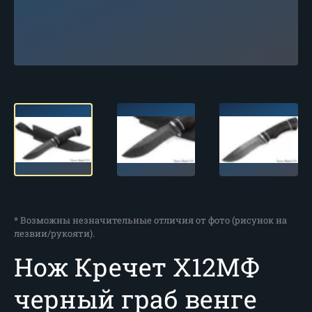
* Возможны незначительные отличия от фото (рисунок на
лезвии/рукояти).
Нож Кречет Х12МФ
черный граб венге