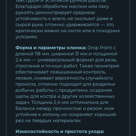
текстурой и эстетикой ручной работы.
Нож Кречет х12мф черный
Благодаря обработке маслом или лаку
граб...
рукоять демонстрирует среднюю
устойчивость к влаге, не скользит даже в
10 922
₽
сырой руке, отлично удерживается — это
критически важно на охоте или в походных
Нож Кречет Х12МФ черный
условиях.
граб падук
Форма и параметры клинка:
Drop Point с
10 922
₽
длиной 118 мм, шириной 31 мм и толщиной
2,4 мм — универсальный формат для реза,
Нож Кречет х12мф черный
строгания и точных работ. Такая геометрия
граб...
обеспечивает повышенный контроль
10 922
₽
лезвия, снижает вероятность случайного
прокола, отлично подходит для разделки
добычи, работы с продуктами, создания
Нож Кречет S390 мельхиор
щепы для костра и других хозяйственных
черный граб...
задач. Толщина 2,4 мм оптимальна для
36 346
₽
баланса между прочностью и резом: нож
устойчив к излому, но сохраняет хороший
Нож Кречет сталь дамаск
рез на твердых материалах.
рукоять...
Износостойкость и простота ухода:
11 375
₽