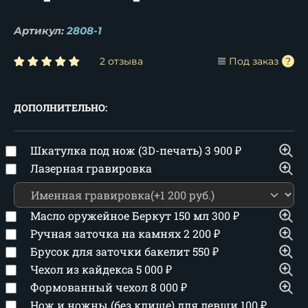
Артикул:
2808-1
2 отзыва
Под заказ
ДОПОЛНИТЕЛЬНО:
Шкатулка под нож (3D-печать)
3 900
₽
Лазерная гравировка
Масло оружейное Беркут 150 мл
300
₽
Ручная заточка на камнях
2 200
₽
Брусок для заточки бакелит
550
₽
Чехол из кайдекса
5 000
₽
Формованный чехол
8 000
₽
Нож и ножны (без клише) для левши
100
₽