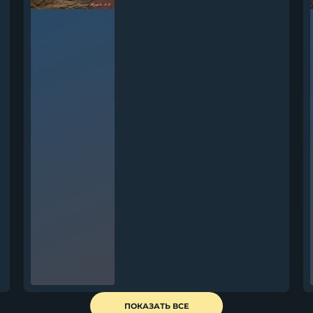
Нож Лань дамаск береста
ПОКАЗАТЬ ВСЕ