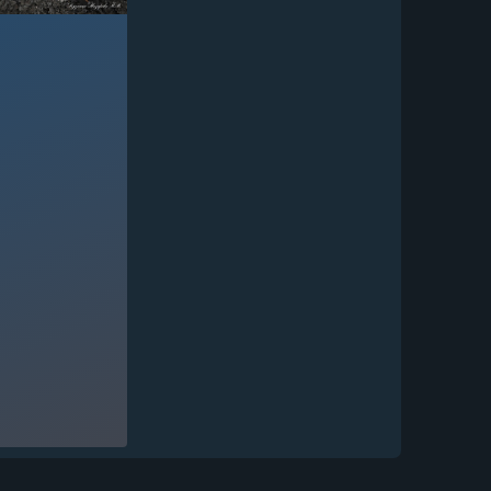
Нож Лань-2 Х12МФ рукоять