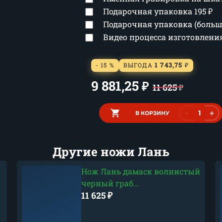
Подарочная упаковка
195
₽
Подарочная упаковка (боль
Видео процесса изготовлен
1 743,75
- 15 %
ВЫГОДА
₽
9 881,25
₽
11 625
₽
-
+
В КОРЗИНУ
Другие ножи Лань
Нож Лань дамаск волнистый
черный граб...
11 625
₽