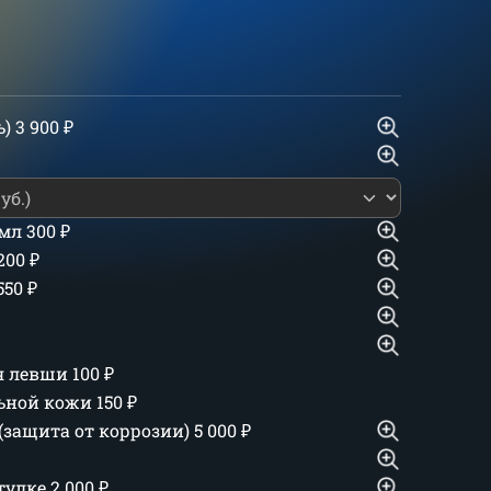
ь)
3 900
₽
 мл
300
₽
 200
₽
550
₽
ля левши
100
₽
льной кожи
150
₽
(защита от коррозии)
5 000
₽
тулке
2 000
₽