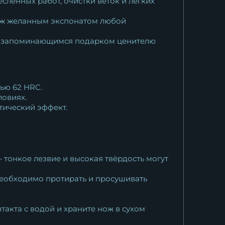
ленных работ, очистки веток и лёгких
нож желанным экспонатом любой
 и запоминающимся подарком ценителю
ью 62 HRC.
ловиях.
тический эффект.
 тонкое лезвие и высокая твёрдость могут
 необходимо протирать и просушивать
такта с водой и храните нож в сухом