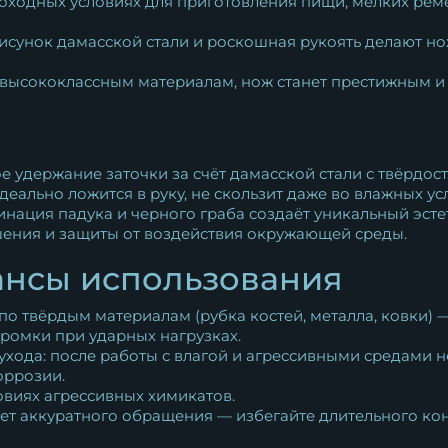
ходных условиях для приготовления пищи, мелких ремес
исунок дамасской стали и роскошная рукоять делают 
 высококлассным материалам, нож станет престижным
е удержание заточки за счёт дамасской стали с твёрдост
еально ложится в руку, не скользит даже во влажных ус
нация падука и черного граба создаёт уникальный эсте
ения и защиты от воздействия окружающей среды.
ансы использования
по твёрдым материалам (рубка костей, металла, ковки) —
ромки при ударных нагрузках.
 ухода: после работы с влагой и агрессивными средами
оррозии.
овиях агрессивных химикатов.
ует аккуратного обращения — избегайте длительного кон