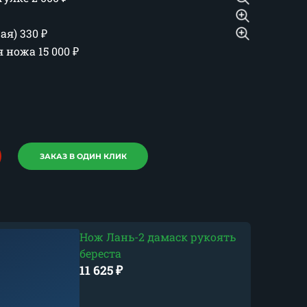
шая)
330
₽
ия ножа
15 000
₽
ЗАКАЗ В ОДИН КЛИК
Нож Лань-2 дамаск рукоять
береста
11 625
₽