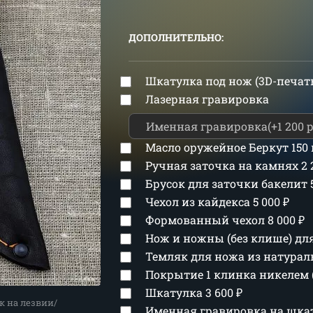
ДОПОЛНИТЕЛЬНО:
Шкатулка под нож (3D-печат
Лазерная гравировка
Масло оружейное Беркут 150
Ручная заточка на камнях
2
Брусок для заточки бакелит
Чехол из кайдекса
5 000
₽
Формованный чехол
8 000
₽
Нож и ножны (без клише) д
Темляк для ножа из натура
Покрытие 1 клинка никелем 
Шкатулка
3 600
₽
к на лезвии/
Именная гравировка на шка