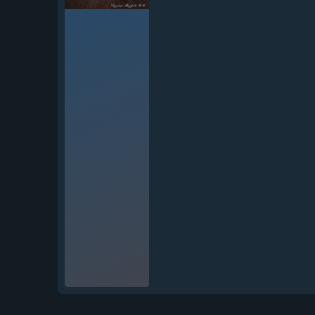
Нож Лань-2 дамаск рукоять