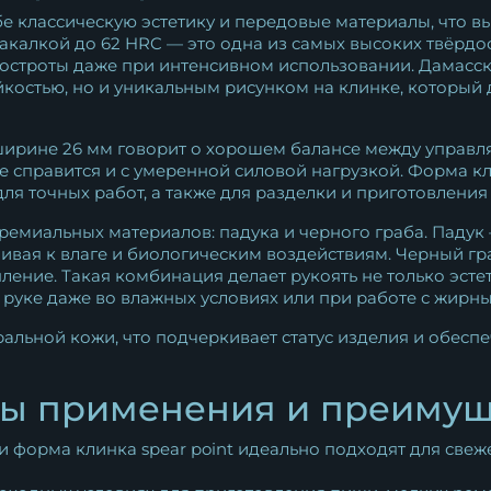
е классическую эстетику и передовые материалы, что в
закалкой до 62 HRC — это одна из самых высоких твёрдо
строты даже при интенсивном использовании. Дамасская
костью, но и уникальным рисунком на клинке, который
 ширине 26 мм говорит о хорошем балансе между управ
е справится и с умеренной силовой нагрузкой. Форма кли
для точных работ, а также для разделки и приготовлени
ремиальных материалов: падука и черного граба. Падук
вая к влаге и биологическим воздействиям. Черный гра
ение. Такая комбинация делает рукоять не только эсте
 руке даже во влажных условиях или при работе с жирн
альной кожи, что подчеркивает статус изделия и обесп
ы применения и преимущ
и форма клинка spear point идеально подходят для свеж