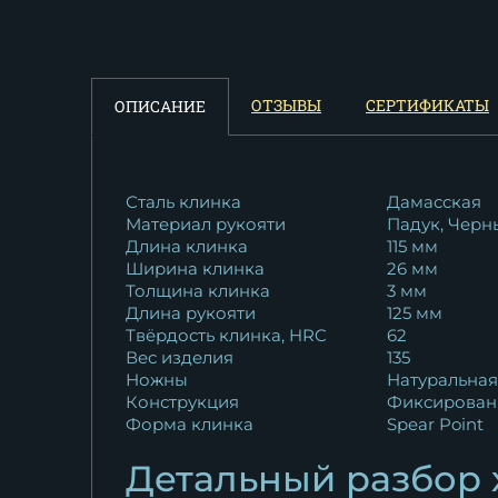
венге
11 625
₽
Нож "Лань" сталь х12мф...
ОТЗЫВЫ
СЕРТИФИКАТЫ
ОПИСАНИЕ
10 362
₽
Сталь клинка
Дамасская
Материал рукояти
Падук, Черн
Длина клинка
115 мм
Ширина клинка
26 мм
Толщина клинка
3 мм
Длина рукояти
125 мм
Твёрдость клинка, HRC
62
Вес изделия
135
Ножны
Натуральная
Конструкция
Фиксирован
Форма клинка
Spear Point
Детальный разбор 