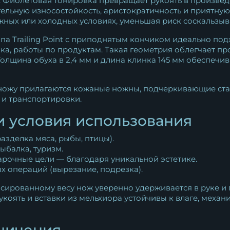
 Фиолетовая тонировка превращает рукоять в произведен
тельную износостойкость, аристократичность и приятну
жных или холодных условиях, уменьшая риск соскальзыв
па Trailing Point с приподнятым кончиком идеально по
зка, работы по продуктам. Такая геометрия облегчает п
Толщина обуха в 2,4 мм и длина клинка 145 мм обеспеч
ножу прилагаются кожаные ножны, подчеркивающие ста
и транспортировки.
и условия использования
разделка мяса, рыбы, птицы).
рыбалка, туризм.
рочные цели — благодаря уникальной эстетике.
ых операций (вырезание, подрезка).
сированному весу нож уверенно удерживается в руке и 
укоять и вставки из мельхиора устойчивы к влаге, мех
ничения