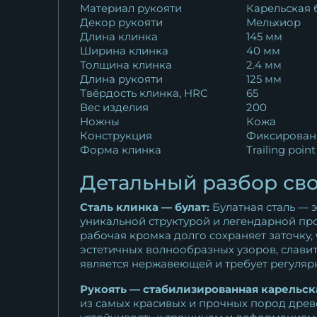
Материал рукояти
Карельская 
Декор рукояти
Мельхиор
Длина клинка
145 мм
Ширина клинка
40 мм
Толщина клинка
2.4 мм
Длина рукояти
125 мм
Твёрдость клинка, HRC
65
Вес изделия
200
Ножны
Кожа
Конструкция
Фиксирован
Форма клинка
Trailing point
Детальный разбор сво
Сталь клинка — булат:
Булатная сталь — 
уникальной структурой и легендарной пр
рабочая кромка долго сохраняет заточку,
эстетичных волнообразных узоров, славит
является нержавеющей и требует регулярн
Рукоять — стабилизированная карельска
из самых красивых и прочных пород древ