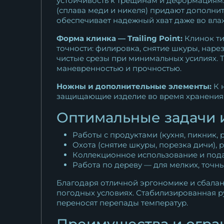
устойчивость к трещинам и деформациям.
(сплава меди и никеля) придают дополни
обеспечивает надежный хват даже во вла
Форма клинка — Trailing Point:
Клинок ти
точности: филировка, снятие шкуры, наре
чистые срезы при минимальных усилиях. 
маневренностью и прочностью.
Ножны и дополнительные элементы:
К 
защищающие изделие во время хранения 
Оптимальные задачи 
Работы с продуктами (кухня, пикник, 
Охота (снятие шкуры, порезка дичи), 
Коллекционное использование и пода
Работа по дереву — для мелких, точн
Благодаря отличной эргономике и сбалан
погодных условиях. Стабилизированная р
переносят перепады температур.
Преимущества и огра