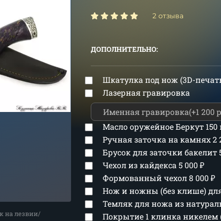
2 отзыва
ДОПОЛНИТЕЛЬНО:
Шкатулка под нож (3D-печат
Лазерная гравировка
Масло оружейное Беркут 150
Ручная заточка на камнях
2
Брусок для заточки бакелит
Чехол из кайдекса
5 000
₽
Формованный чехол
8 000
₽
Нож и ножны (без клише) д
Темляк для ножа из натура
к на лезвии/
Покрытие 1 клинка никелем 