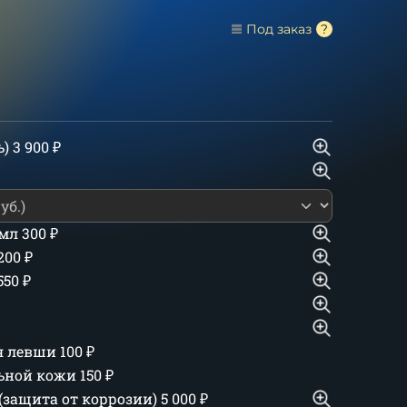
Под заказ
ь)
3 900
₽
 мл
300
₽
 200
₽
550
₽
ля левши
100
₽
льной кожи
150
₽
(защита от коррозии)
5 000
₽