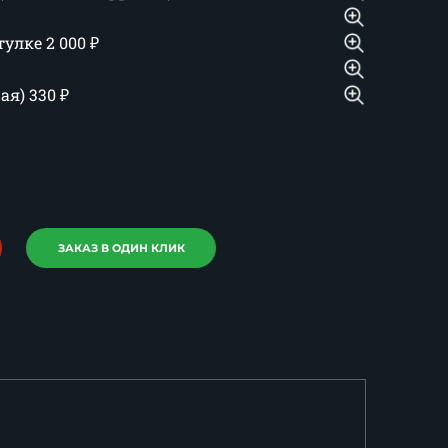
тулке
2 000
₽
шая)
330
₽
ЗАКАЗ В ОДИН КЛИК