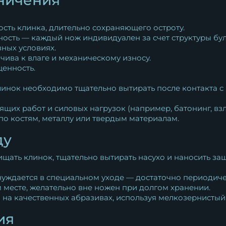
ость клинка, длительно сохраняющего остроту.
ность — каждый нож индивидуален за счет структуры бул
зных условиях.
чива к влаге и механическому износу.
ценность.
клинок необходимо тщательно вытирать после контакта с
щих работ и силовых нагрузок (например, батонинг, взл
по костям, металлу или твердым материалам.
ду
щать клинок, тщательно вытирать насухо и наносить защ
 нуждается в специальном уходе — достаточно периодиче
 месте, желательно вне ножен при долгом хранении.
 на качественных абразивах, используя мелкозернистый
ия