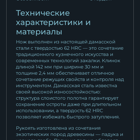
11 138
₽
Технические
Нож Мурена ХВ-5 черный
характеристики и
граб...
материалы
11 267
₽
Нож выполнен из настоящей дамасской
Нож Мурена ХВ-5
стали с твердостью 62 HRC — это сочетание
стабилизированная...
традиционного кузнечного искусства и
современных технологий закалки. Клинок
11 267
₽
длиной 142 мм при ширине 30 мм и
толщине 2,4 мм обеспечивает отличное
Нож Мурена ХВ-5 бубинга
сочетание режущих свойств и контроля над
11 267
₽
инструментом. Дамасская сталь известна
своей высокой износостойкостью:
Нож Мурена ХВ-5 береста
структура слоистого полотна гарантирует
сохранение остроты даже при длительном
11 267
₽
использовании, а твердость 62 HRC
позволяет избежать быстрого затупления.
Нож Мурена булат
мельхиор...
Рукоять изготовлена из сочетания
20 258
₽
экзотических пород древесины — падука и