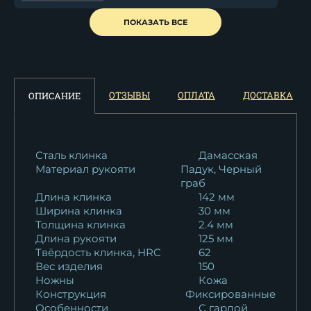
Нож Мурена дамаск
ПОКАЗАТЬ ВСЕ
торцевой (перо)...
22 331
₽
Клинок Мурена х12мф
ОТЗЫВЫ
ОПЛАТА
ДОСТАВКА
ОПИСАНИЕ
4 739
₽
Нож Мурена х12мф черный
граб...
Сталь клинка
Дамасская
Материал рукояти
Падук, Черный
10 922
₽
граб
Длина клинка
142 мм
Нож Мурена S390 мельхиор...
Ширина клинка
30 мм
36 456
₽
Толщина клинка
2.4 мм
Длина рукояти
125 мм
Нож Мурена D2 венге
Твёрдость клинка, HRC
62
Вес изделия
150
11 138
₽
Ножны
Кожа
Конструкция
Фиксированные
Нож Мурена D2 береста
Особенности
С гардой