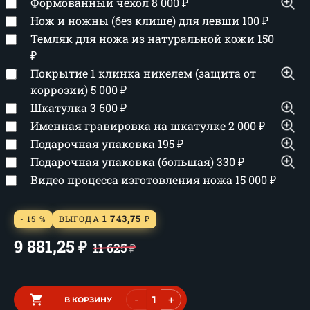
Формованный чехол
8 000
₽
Нож и ножны (без клише) для левши
100
₽
Темляк для ножа из натуральной кожи
150
₽
Покрытие 1 клинка никелем (защита от
коррозии)
5 000
₽
Шкатулка
3 600
₽
Именная гравировка на шкатулке
2 000
₽
Подарочная упаковка
195
₽
Подарочная упаковка (большая)
330
₽
Видео процесса изготовления ножа
15 000
₽
1 743,75
- 15 %
ВЫГОДА
₽
9 881,25
₽
11 625
₽
-
+
В КОРЗИНУ