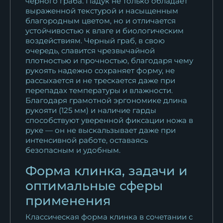
черного граба. Падук не только обладает
выраженной текстурой и насыщенным
Нож Мурена булат мельхиор
благородным цветом, но и отличается
черный граб
устойчивостью к влаге и биологическим
18 389
₽
воздействиям. Черный граб, в свою
очередь, славится чрезвычайной
Нож Мурена дамаск береста
плотностью и прочностью, благодаря чему
рукоять надежно сохраняет форму, не
11 625
₽
рассыхается и не трескается даже при
перепадах температуры и влажности.
Благодаря грамотной эргономике длина
рукояти (125 мм) и наличие гарды
способствуют уверенной фиксации ножа в
руке — он не выскальзывает даже при
интенсивной работе, оставаясь
безопасным и удобным.
Форма клинка, задачи и
оптимальные сферы
применения
Классическая форма клинка в сочетании с