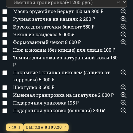
Масло оружейное Беркут 150 мл
300
₽
Ручная заточка на камнях
2 200
₽
Брусок для заточки бакелит
550
₽
Чехол из кайдекса
5 000
₽
Формованный чехол
8 000
₽
Нож и ножны (без клише) для левши
100
₽
Темляк для ножа из натуральной кожи
150
₽
Покрытие 1 клинка никелем (защита от
коррозии)
5 000
₽
Шкатулка
3 600
₽
Именная гравировка на шкатулке
2 000
₽
Подарочная упаковка
195
₽
Подарочная упаковка (большая)
330
₽
8 103,20
- 40 %
ВЫГОДА
₽