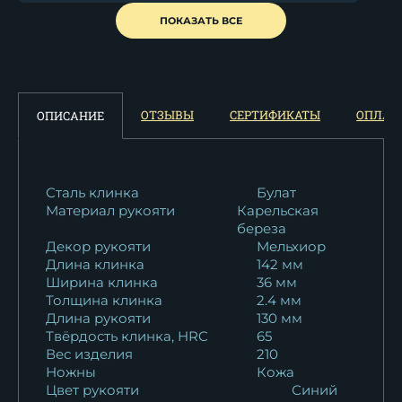
Нож Оса сталь кованая
ПОКАЗАТЬ ВСЕ
х12мф...
13 551
₽
Нож Оса М390 карельская
ОТЗЫВЫ
СЕРТИФИКАТЫ
ОПЛАТ
ОПИСАНИЕ
береза...
24 716
₽
Нож Оса 95х18 карельская
Сталь клинка
Булат
Материал рукояти
Карельская
береза...
береза
10 016
₽
Декор рукояти
Мельхиор
Длина клинка
142 мм
Нож Оса булат мельхиор...
Ширина клинка
36 мм
17 138
₽
Толщина клинка
2.4 мм
Длина рукояти
130 мм
Твёрдость клинка, HRC
65
Нож Оса ХВ-5
Вес изделия
210
стабилизированная...
Ножны
Кожа
11 267
₽
Цвет рукояти
Синий