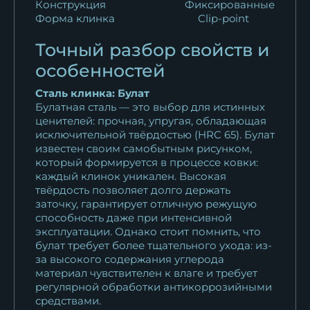
Конструкция
Фиксированные
Нож Косач ХВ-5
Форма клинка
Clip-point
стабилизированная...
Точный разбор свойств и
10 821
₽
особенностей
Нож Косач ХВ-5
Сталь клинка: Булат
стабилизированная...
Булатная сталь — это выбор для истинных
10 821
₽
ценителей: прочная, упругая, обладающая
исключительной твёрдостью (HRC 65). Булат
Нож Косач булат мельхиор...
известен своим самобытным рисунком,
20 258
₽
который формируется в процессе ковки:
каждый клинок уникален. Высокая
твёрдость позволяет долго держать
Нож Оса сталь N690
заточку, гарантирует отличную режущую
карельская береза...
способность даже при интенсивной
15 950
₽
эксплуатации. Однако стоит помнить, что
булат требует более тщательного ухода: из-
за высокого содержания углерода
материал чувствителен к влаге и требует
регулярной обработки антикоррозийными
средствами.