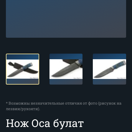
* Возможны незначительные отличия от фото (рисунок на
лезвии/рукояти).
Нож Оса булат