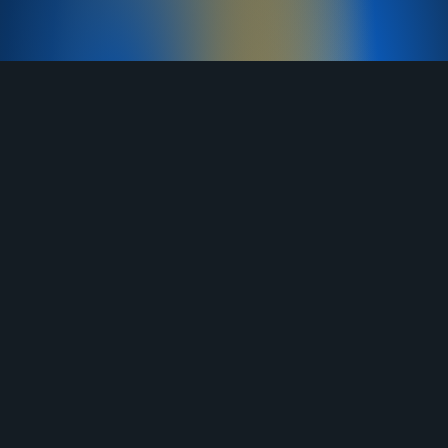
TELEGRAM
YOUTUBE
RUTUBE
ВКОНТАКТЕ
ЯНДЕКС ДЗЕН
ОДНОКЛАССНИКИ
MAX
О нас
Договор-оферта
Услуги
Правила продажи