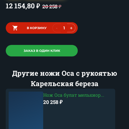
12 154,80
₽
20 258
₽
-
+
В КОРЗИНУ
ЗАКАЗ В ОДИН КЛИК
Другие ножи Оса с рукоятью
Карельская береза
Нож Оса булат мельхиор...
20 258
₽