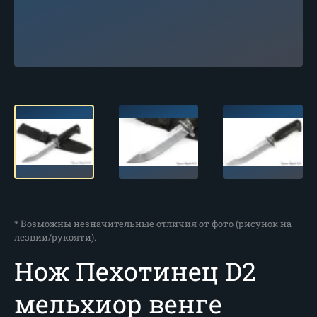
* Возможны незначительные отличия от фото (рисунок на
лезвии/рукояти).
Нож Пехотинец D2
мельхиор венге