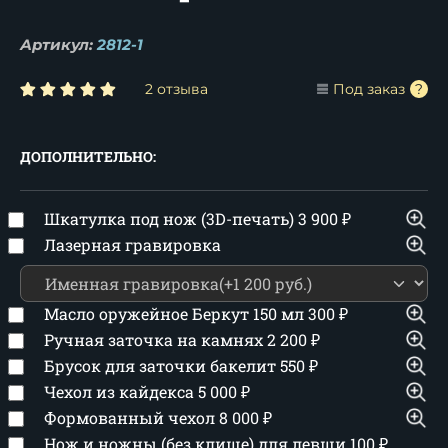
Артикул:
2812-1
2 отзыва
Под заказ
ДОПОЛНИТЕЛЬНО:
Шкатулка под нож (3D-печать)
3 900
₽
Лазерная гравировка
Масло оружейное Беркут 150 мл
300
₽
Ручная заточка на камнях
2 200
₽
Брусок для заточки бакелит
550
₽
Чехол из кайдекса
5 000
₽
Формованный чехол
8 000
₽
Нож и ножны (без клише) для левши
100
₽