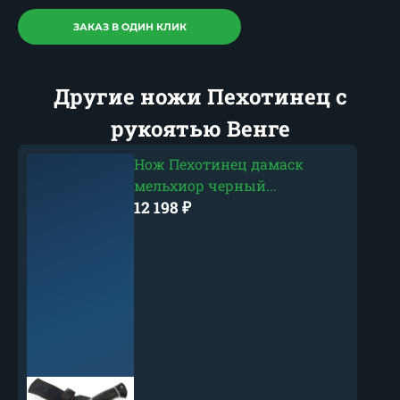
ЗАКАЗ В ОДИН КЛИК
Другие ножи Пехотинец с
рукоятью Венге
Нож Пехотинец дамаск
мельхиор черный...
12 198
₽