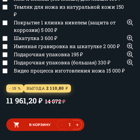
Темляк для ножа из натуральной кожи
150
₽
Покрытие 1 клинка никелем (защита от
коррозии)
5 000
₽
Шкатулка
3 600
₽
Именная гравировка на шкатулке
2 000
₽
Подарочная упаковка
195
₽
Подарочная упаковка (большая)
330
₽
Видео процесса изготовления ножа
15 000
₽
2 110,80
- 15 %
ВЫГОДА
₽
11 961,20
₽
14 072
₽
-
+
В КОРЗИНУ