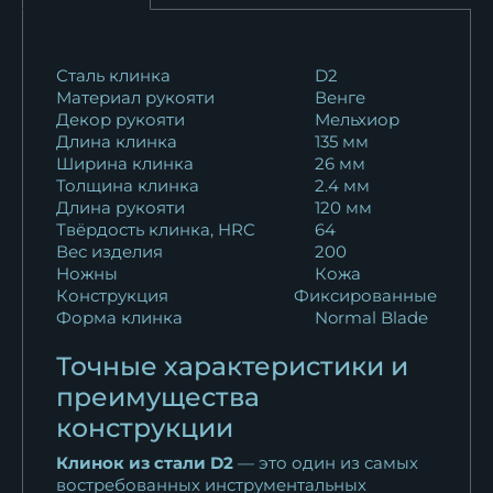
21 718
₽
Нож Пехотинец сталь
Сталь клинка
D2
Материал рукояти
Венге
кованая х12мф...
Декор рукояти
Мельхиор
13 551
₽
Длина клинка
135 мм
Ширина клинка
26 мм
Нож Пехотинец сталь N690
Толщина клинка
2.4 мм
венге акрил...
Длина рукояти
120 мм
15 950
₽
Твёрдость клинка, HRC
64
Вес изделия
200
Ножны
Кожа
Конструкция
Фиксированные
Форма клинка
Normal Blade
Точные характеристики и
преимущества
конструкции
Клинок из стали D2
— это один из самых
востребованных инструментальных