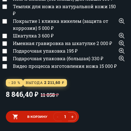
Темляк для ножа из натуральной кожи
150
₽
Покрытие 1 клинка никелем (защита от
коррозии)
5 000
₽
Шкатулка
3 600
₽
Именная гравировка на шкатулке
2 000
₽
Подарочная упаковка
195
₽
Подарочная упаковка (большая)
330
₽
Видео процесса изготовления ножа
15 000
₽
2 211,60
- 20 %
ВЫГОДА
₽
8 846,40
₽
11 058
₽
-
+
В КОРЗИНУ