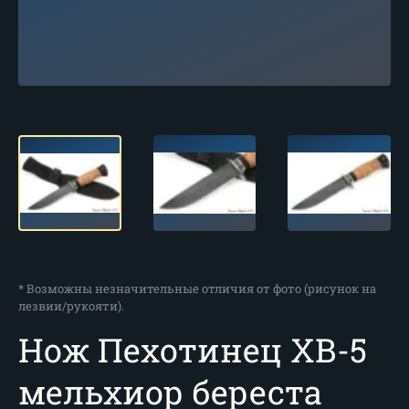
* Возможны незначительные отличия от фото (рисунок на
лезвии/рукояти).
Нож Пехотинец ХВ-5
мельхиор береста