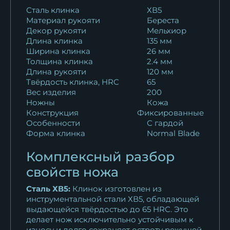
Нож Пехотинец сталь
Сталь клинка
ХВ5
Материал рукояти
Береста
кованая х12мф...
Декор рукояти
Мельхиор
13 551
₽
Длина клинка
135 мм
Ширина клинка
26 мм
Нож Пехотинец 95х18
Толщина клинка
2.4 мм
рукоять береста
Длина рукояти
120 мм
10 016
₽
Твёрдость клинка, HRC
65
Вес изделия
200
Ножны
Кожа
Нож Пехотинец 95Х18
Конструкция
Фиксированные
мельхиор береста...
Особенности
С гардой
10 016
₽
Форма клинка
Normal Blade
Нож Пехотинец дамаск
Комплексный разбор
мельхиор береста...
свойств ножа
11 873
₽
Сталь ХВ5:
Клинок изготовлен из
инструментальной стали ХВ5, обладающей
Нож Пехотинец х12мф
выдающейся твёрдостью до 65 HRC. Это
мельхиор береста
делает нож исключительно устойчивым к
10 922
₽
износу и долго сохраняет остроту режущей