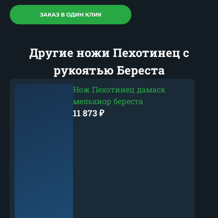
ЗАКАЗ В ОДИН КЛИК
Другие ножи Пехотинец с
рукоятью Береста
Нож Пехотинец дамаск
мельхиор береста
11 873
₽