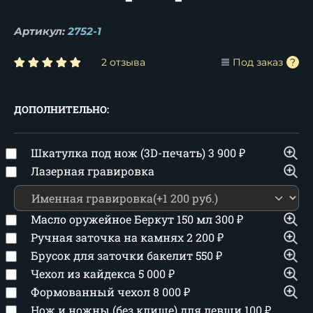
Артикул:
2752-1
2 отзыва
Под заказ
ДОПОЛНИТЕЛЬНО:
Шкатулка под нож (3D-печать)
3 900
₽
Лазерная гравировка
Масло оружейное Беркут 150 мл
300
₽
Ручная заточка на камнях
2 200
₽
Брусок для заточки бакелит
550
₽
Чехол из кайдекса
5 000
₽
Формованный чехол
8 000
₽
Нож и ножны (без клише) для левши
100
₽