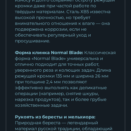
кромки даже при частой работе по
Нож Пехотинец D2 мельхиор
твёрдым материалам. Сталь ХВ5 известна
высокой прочностью, но требует
береста
внимательного отношения к влаге — она
14 072
₽
подвержена коррозии, если не
обеспечивать регулярный уход и
Нож Пехотинец 95х18
просушивание.
мельхиор береста
Форма клинка Normal Blade:
Классическая
10 016
₽
форма «Normal Blade» универсальна и
отлично подходит для точных работ,
Нож Пехотинец сталь N690
уверенного реза и колющих задач. Длина
рукоять береста
режущей кромки 135 мм и ширина 26 мм
15 950
₽
при толщине 2,4 мм позволяют
эффективно выполнять как деликатные
операции (например, снятие шкуры,
нарезка продуктов), так и более грубые
хозяйственные задачи.
Рукоять из бересты и мельхиора:
Природная береста — легендарный
материал русской традиции, обладающий