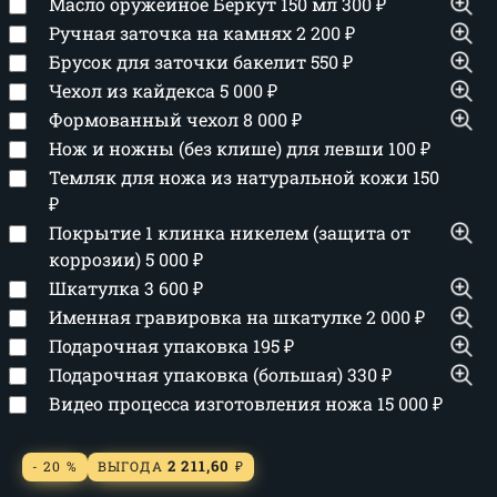
Масло оружейное Беркут 150 мл
300
₽
Ручная заточка на камнях
2 200
₽
Брусок для заточки бакелит
550
₽
Чехол из кайдекса
5 000
₽
Формованный чехол
8 000
₽
Нож и ножны (без клише) для левши
100
₽
Темляк для ножа из натуральной кожи
150
₽
Покрытие 1 клинка никелем (защита от
коррозии)
5 000
₽
Шкатулка
3 600
₽
Именная гравировка на шкатулке
2 000
₽
Подарочная упаковка
195
₽
Подарочная упаковка (большая)
330
₽
Видео процесса изготовления ножа
15 000
₽
2 211,60
- 20 %
ВЫГОДА
₽