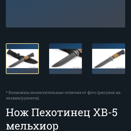
* Возможны незначительные отличия от фото (рисунок на
лезвии/рукояти).
Нож Пехотинец ХВ-5
мельхиор