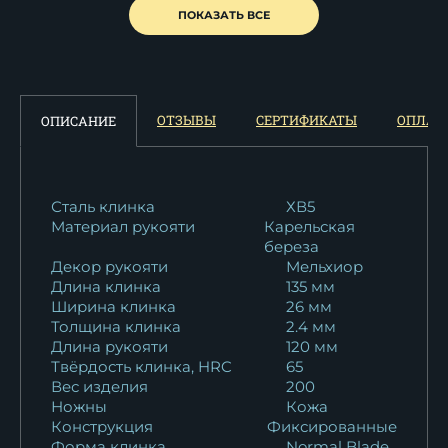
Нож Пехотинец ELMAX
ПОКАЗАТЬ ВСЕ
мельхиор...
21 718
₽
Нож Пехотинец S390
ОТЗЫВЫ
СЕРТИФИКАТЫ
ОПЛАТ
ОПИСАНИЕ
мельхиор...
36 456
₽
Нож Пехотинец M390
Сталь клинка
ХВ5
Материал рукояти
Карельская
мельхиор...
береза
27 470
₽
Декор рукояти
Мельхиор
Длина клинка
135 мм
Нож Пехотинец M390
Ширина клинка
26 мм
мельхиор...
Толщина клинка
2.4 мм
28 053
₽
Длина рукояти
120 мм
Твёрдость клинка, HRC
65
Вес изделия
200
Ножны
Кожа
Конструкция
Фиксированные
Форма клинка
Normal Blade