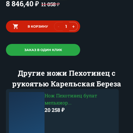
8 846,40
₽
11 058
₽
-
+
В КОРЗИНУ
ЗАКАЗ В ОДИН КЛИК
Другие ножи Пехотинец с
рукоятью Карельская Береза
Нож Пехотинец булат
мельхиор...
20 258
₽