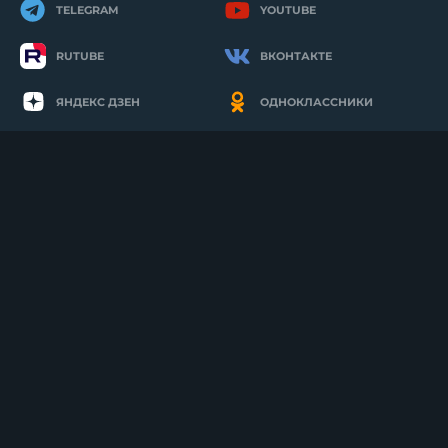
TELEGRAM
YOUTUBE
RUTUBE
ВКОНТАКТЕ
ЯНДЕКС ДЗЕН
ОДНОКЛАССНИКИ
MAX
О нас
Договор-оферта
Услуги
Правила продажи
Отзывы
Бланк возврата
Гарантия
Сертификаты
Доставка
Политика
конфиденциальности
Оплата