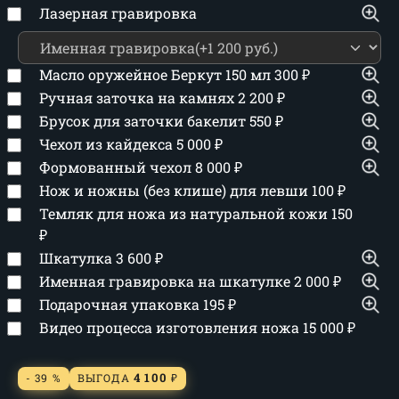
Лазерная гравировка
Масло оружейное Беркут 150 мл
300
₽
Ручная заточка на камнях
2 200
₽
Брусок для заточки бакелит
550
₽
Чехол из кайдекса
5 000
₽
Формованный чехол
8 000
₽
Нож и ножны (без клише) для левши
100
₽
Темляк для ножа из натуральной кожи
150
₽
Шкатулка
3 600
₽
Именная гравировка на шкатулке
2 000
₽
Подарочная упаковка
195
₽
Видео процесса изготовления ножа
15 000
₽
4 100
- 39 %
ВЫГОДА
₽