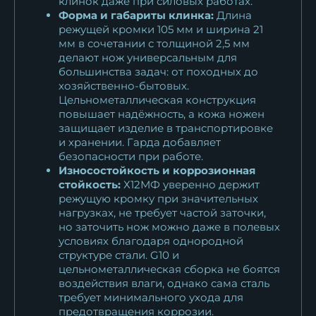
клинок даже при силовых работах.
Форма и габариты клинка:
Длина
режущей кромки 105 мм и ширина 21
мм в сочетании с толщиной 2,5 мм
делают нож универсальным для
большинства задач: от походных до
хозяйственно-бытовых.
Цельнометаллическая конструкция
повышает надёжность, а кожа ножен
защищает изделие в транспортировке
и хранении. Гарда добавляет
безопасности при работе.
Износостойкость и коррозионная
стойкость:
Х12МФ уверенно держит
режущую кромку при значительных
нагрузках, не требует частой заточки,
но заточить нож можно даже в полевых
условиях благодаря однородной
структуре стали. G10 и
цельнометаллическая сборка не боятся
воздействия влаги, однако сама сталь
требует минимального ухода для
предотвращения коррозии.