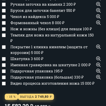
Ручная заточка на камнях
2 200
₽
Брусок для заточки бакелит
550
₽
Чехол из кайдекса
5 000
₽
Формованный чехол
8 000
₽
Нож и ножны (без клише) для левши
100
₽
Темляк для ножа из натуральной кожи
150
₽
Покрытие 1 клинка никелем (защита от
коррозии)
5 000
₽
Шкатулка
3 600
₽
Именная гравировка на шкатулке
2 000
₽
Подарочная упаковка
195
₽
Подарочная упаковка (большая)
330
₽
Видео процесса изготовления ножа
15 000
₽
2 749,80
- 15 %
ВЫГОДА
₽
15 582,20