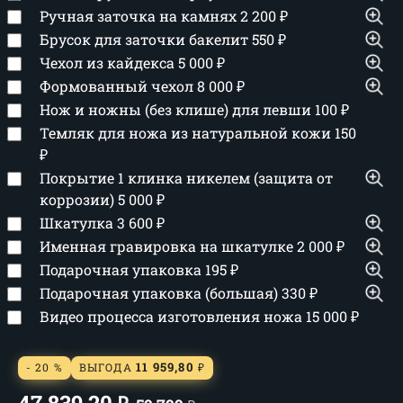
Ручная заточка на камнях
2 200
₽
Брусок для заточки бакелит
550
₽
Чехол из кайдекса
5 000
₽
Формованный чехол
8 000
₽
Нож и ножны (без клише) для левши
100
₽
Темляк для ножа из натуральной кожи
150
₽
Покрытие 1 клинка никелем (защита от
коррозии)
5 000
₽
Шкатулка
3 600
₽
Именная гравировка на шкатулке
2 000
₽
Подарочная упаковка
195
₽
Подарочная упаковка (большая)
330
₽
Видео процесса изготовления ножа
15 000
₽
11 959,80
- 20 %
ВЫГОДА
₽
47 839,20