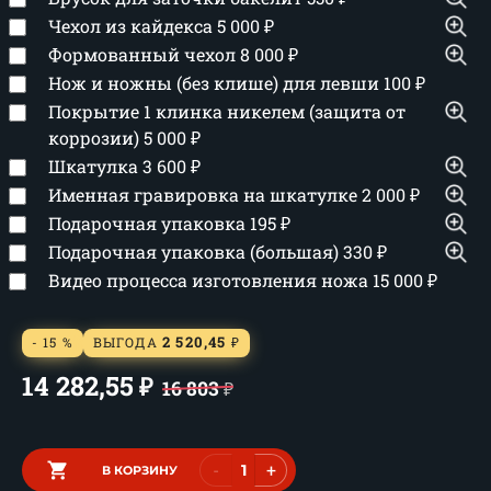
Чехол из кайдекса
5 000
₽
Формованный чехол
8 000
₽
Нож и ножны (без клише) для левши
100
₽
Покрытие 1 клинка никелем (защита от
коррозии)
5 000
₽
Шкатулка
3 600
₽
Именная гравировка на шкатулке
2 000
₽
Подарочная упаковка
195
₽
Подарочная упаковка (большая)
330
₽
Видео процесса изготовления ножа
15 000
₽
2 520,45
- 15 %
ВЫГОДА
₽
14 282,55
₽
16 803
₽
-
+
В КОРЗИНУ