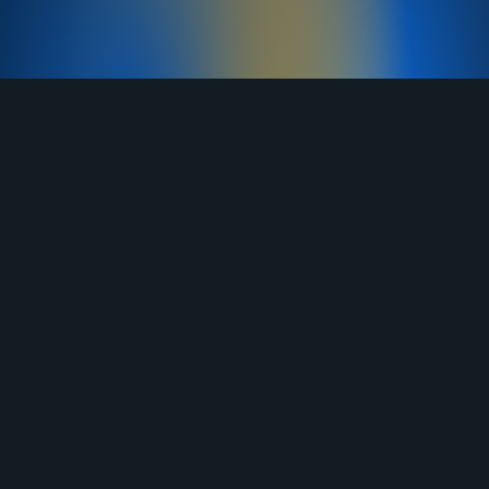
TELEGRAM
YOUTUBE
RUTUBE
ВКОНТАКТЕ
ЯНДЕКС ДЗЕН
ОДНОКЛАССНИКИ
MAX
О нас
Договор-оферта
Услуги
Правила продажи