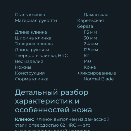
150 481
₽
Нож Штык 2 95х18
Сталь клинка
Дамасская
Материал рукояти
Карельская
комбинированная...
береза
7 568
₽
Длина клинка
115 мм
Ширина клинка
30 мм
Нож Штык дамаск торцевой
Толщина клинка
2.4 мм
с воронением...
Длина рукояти
125 мм
40 566
₽
Твёрдость клинка, HRC
62
Вес изделия
140
Ножны
Кожа
Нож Штык дамаск торцевой
Конструкция
Фиксированные
с воронением...
Форма клинка
Normal Blade
30 240
₽
Детальный разбор
Нож Штык х12мф черный
характеристик и
граб карельская...
особенностей ножа
10 922
₽
Клинок:
Клинок выполнен из дамасской
Нож Штык ХВ-5
стали с твердостью 62 HRC — это
стабилизированная...
высокотехнологичный материал,