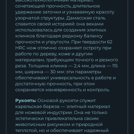
сочетающий прочность, длительное
11 267
₽
удержание заточки и узнаваемую красоту
узорчатой структуры. Дамасская сталь
Нож Штык ХВ-5
славится своей историей: она веками
стабилизированная...
использовалась для создания элитных
11 267
₽
клинков благодаря редкому балансу
прочности и упругости. При твердости 62
HRC нож отлично сохраняет остроту при
работе по дереву, коже и другим
материалам, требующим точного и резкого
реза. Толщина клинка — 2,4 мм, длина — 115
мм, ширина — 30 мм: эти параметры
обеспечивают универсальность в работе и
достаточную прочность, при этом
сохраняется маневренность и контроль.
Рукоять:
Основой рукояти служит
карельская береза — элитный материал
для ножевой индустрии. Она не только
эстетически привлекательна своим
живописным рисунком и природной
теплотой, но и обеспечивает надежный