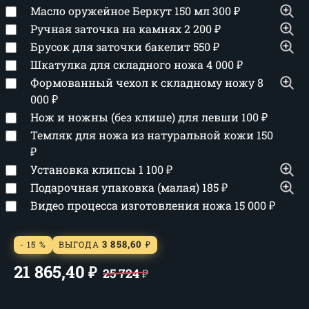
Масло оружейное Беркут 150 мл
300
₽
Ручная заточка на камнях
2 200
₽
Брусок для заточки бакелит
550
₽
Шкатулка для складного ножа
4 000
₽
Формованный чехол к складному ножу
8
000
₽
Нож и ножны (без клише) для левши
100
₽
Темляк для ножа из натуральной кожи
150
₽
Установка клипсы
1 100
₽
Подарочная упаковка (малая)
185
₽
Видео процесса изготовления ножа
15 000
₽
3 858,60
- 15 %
ВЫГОДА
₽
21 865,40
₽
25 724
₽