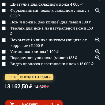
Шкатулка для складного ножа
4 000
₽
Формованный чехол к складному ножу
8
000
₽
Нож и ножны (без клише) для левши
100
₽
Темляк для ножа из натуральной кожи
150
₽
Покрытие 1 клинка никелем (защита от
коррозии)
5 000
₽
Установка клипсы
1 100
₽
Подарочная упаковка (малая)
185
₽
Видео процесса изготовления ножа
15 000
₽
1 462,50
- 10 %
ВЫГОДА
₽
13 162,50
₽
14 625
₽
-
+
В КОРЗИНУ