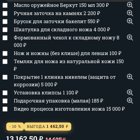
Масло оружейное Беркут 150 мл
300
₽
Ручная заточка на камнях
2 200
₽
Брусок для заточки бакелит
550
₽
Шкатулка для складного ножа
4 000
₽
Формованный чехол к складному ножу
8
000
₽
Нож и ножны (без клише) для левши
100
₽
Темляк для ножа из натуральной кожи
150
₽
Покрытие 1 клинка никелем (защита от
коррозии)
5 000
₽
Установка клипсы
1 100
₽
Подарочная упаковка (малая)
185
₽
Видео процесса изготовления ножа
15 000
₽
1 462,50
- 10 %
ВЫГОДА
₽
13 162,50
₽
14 625
₽