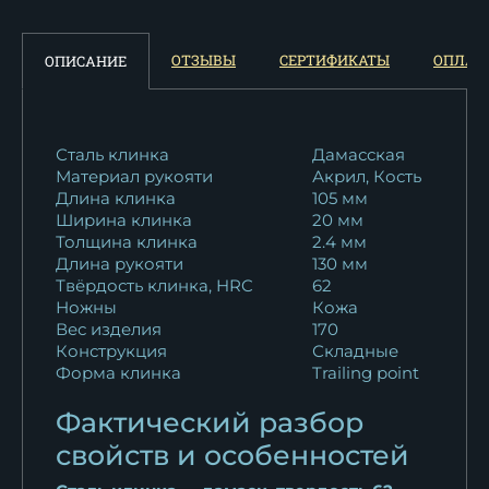
14 625
₽
Нож складной Судак 2 сталь
ОТЗЫВЫ
СЕРТИФИКАТЫ
ОПЛАТ
ОПИСАНИЕ
булат...
23 388
₽
Нож складной Судак 2 сталь
Сталь клинка
Дамасская
Материал рукояти
Акрил, Кость
булат...
Длина клинка
105 мм
23 388
₽
Ширина клинка
20 мм
Толщина клинка
2.4 мм
Нож складной Судак 2 сталь
Длина рукояти
130 мм
булат...
Твёрдость клинка, HRC
62
23 388
₽
Ножны
Кожа
Вес изделия
170
Конструкция
Складные
Форма клинка
Trailing point
Фактический разбор
свойств и особенностей