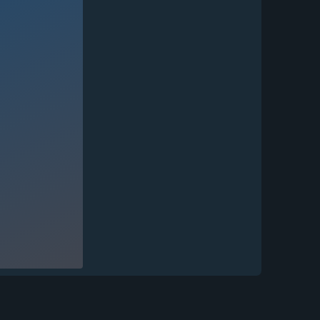
Выкидной нож "Волк"
сталь...