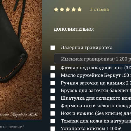
3 отзыва
ДОПОЛНИТЕЛЬНО:
Лазерная гравировка
Футляр под складной нож (3
Масло оружейное Беркут 150
Ручная заточка на камнях
2
Брусок для заточки бакелит
Шкатулка для складного но
Формованный чехол к скла
Нож и ножны (без клише) д
Темляк для ножа из натура
к на лезвии/
Установка клипсы
1 100
₽