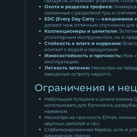
продукты, открывает упаковки, готов 
Охота и разделка трофеев:
Универсал
связанные с разделкой туш и снятием
EDC (Every Day Carry — ежедневное 
делают нож отличным спутником для п
Коллекционеры и ценители:
Эстетик
утилитарным инструментом, но и пре
Стойкость к влаге и коррозии:
Благо
контакт с водой и продуктами.
Износостойкость и прочность:
Нож с
эксплуатацию.
Легкость заточки:
Несмотря на твёрд
заводскую остроту надолго.
Ограничения и не
Небольшая толщина и длина клинка (2
использовать для батонинга, разруба
нажимом.
Несмотря на прочность Elmax, клинок
крупных деталей и пр.).
Стабилизированная береза, хоть и ус
химических средах.