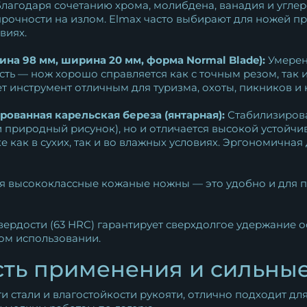
лагодаря сочетанию хрома, молибдена, ванадия и углеро
прочности на излом. Elmax часто выбирают для ножей п
виях.
ина 98 мм, ширина 20 мм, форма Normal Blade):
Умерен
ть — нож хорошо справляется как с точным резом, так 
ет инструмент отличным для туризма, охоты, пикников 
ованная карельская береза (янтарная):
Стабилизирова
 природный рисунок), но и отличается высокой устойчи
е как в сухих, так и во влажных условиях. Эргономична
я высококлассные кожаные ножны — это удобно и для п
ердости (63 HRC) гарантирует сверхдолгое удержание о
ом использовании.
ть применения и сильны
 стали и влагостойкости рукояти, отлично подходит дл