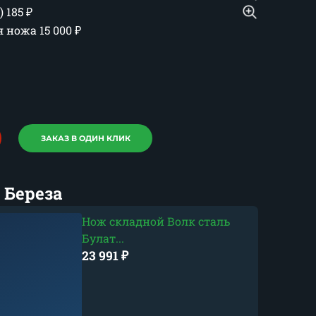
)
185
₽
ия ножа
15 000
₽
ЗАКАЗ В ОДИН КЛИК
 Береза
Нож складной Волк сталь
Булат...
23 991
₽