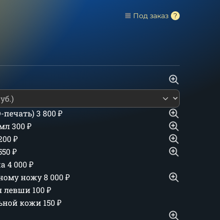
Под заказ
D-печать)
3 800
₽
 мл
300
₽
 200
₽
550
₽
жа
4 000
₽
дному ножу
8 000
₽
ля левши
100
₽
льной кожи
150
₽