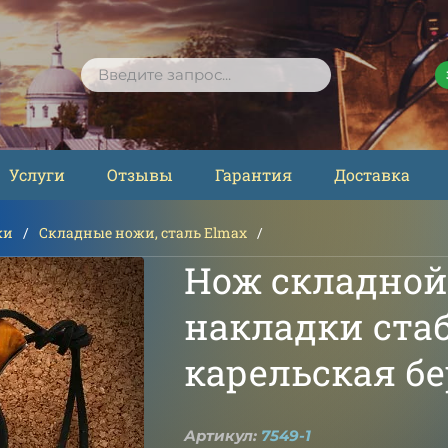
ПОИСК
Услуги
Отзывы
Гарантия
Доставка
жи
Складные ножи, сталь Elmax
Нож складной
накладки ста
карельская б
Артикул:
7549-1