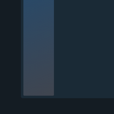
Нож складной Волк сталь
булат...