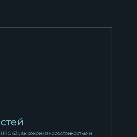
33 638
₽
остей
HRC 63), высокой износостойкостью и