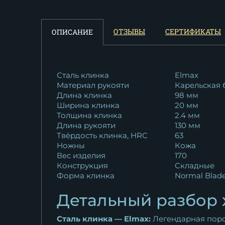
23 388
₽
ОТЗЫВЫ
СЕРТИФИКАТЫ
ОПИСАНИЕ
Сталь клинка
Elmax
Материал рукояти
Карельская 
Длина клинка
98 мм
Ширина клинка
20 мм
Толщина клинка
2.4 мм
Длина рукояти
130 мм
Твёрдость клинка, HRC
63
Ножны
Кожа
Вес изделия
170
Конструкция
Складные
Форма клинка
Normal Blad
Детальный разбор 
Сталь клинка — Elmax:
Легендарная поро