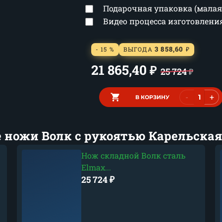
Подарочная упаковка (малая
Видео процесса изготовлен
3 858,60
- 15 %
ВЫГОДА
₽
21 865,40
₽
25 724
₽
-
+
В КОРЗИНУ
 ножи Волк с рукоятью Карельская
Нож складной Волк сталь
Elmax...
25 724
₽