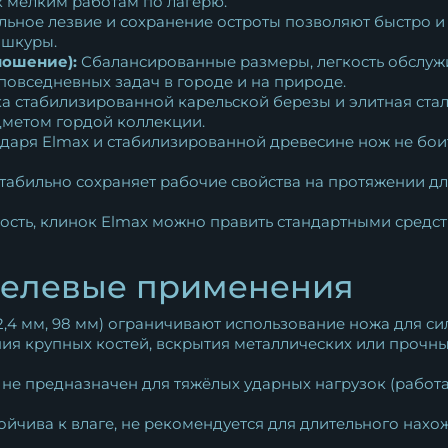
к мелким работам по лагерю.
ьное лезвие и сохранение остроты позволяют быстро и
 шкуры.
ношение):
Сбалансированные размеры, легкость обслу
овседневных задач в городе и на природе.
а стабилизированной карельской березы и элитная стал
дметом гордой коллекции.
даря Elmax и стабилизированной древесине нож не боит
табильно сохраняет рабочие свойства на протяжении дл
ость, клинок Elmax можно править стандартными средств
целевые применения
,4 мм, 98 мм) ограничивают использование ножа для си
ния крупных костей, вскрытия металлических или прочн
 не предназначен для тяжёлых ударных нагрузок (работа
тойчива к влаге, не рекомендуется для длительного нах