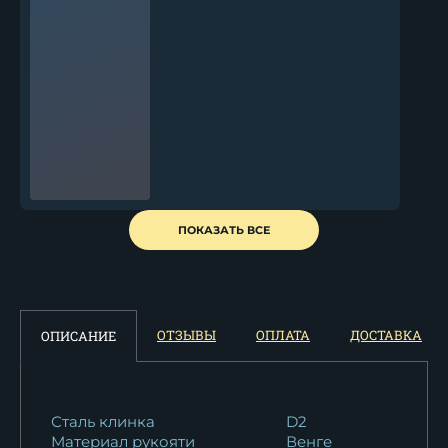
Нож Сокол сталь N690
ПОКАЗАТЬ ВСЕ
рукоять акрил...
15 950
₽
ОТЗЫВЫ
ОПЛАТА
ДОСТАВКА
ОПИСАНИЕ
Сталь клинка
D2
Материал рукояти
Венге