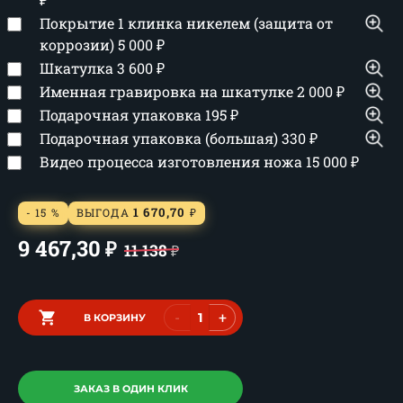
Покрытие 1 клинка никелем (защита от
коррозии)
5 000
₽
Шкатулка
3 600
₽
Именная гравировка на шкатулке
2 000
₽
Подарочная упаковка
195
₽
Подарочная упаковка (большая)
330
₽
Видео процесса изготовления ножа
15 000
₽
1 670,70
- 15 %
ВЫГОДА
₽
9 467,30
₽
11 138
₽
-
+
В КОРЗИНУ
ЗАКАЗ В ОДИН КЛИК