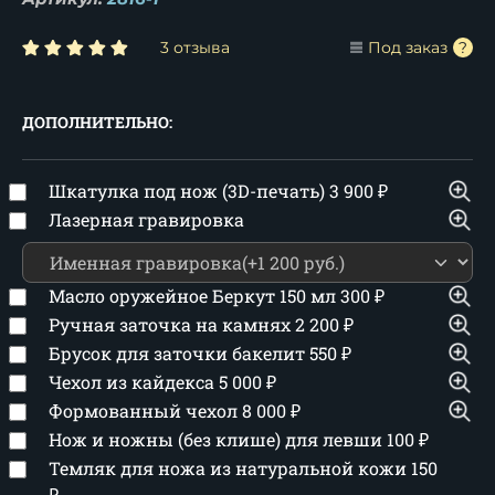
3 отзыва
Под заказ
ДОПОЛНИТЕЛЬНО:
Шкатулка под нож (3D-печать)
3 900
₽
Лазерная гравировка
Масло оружейное Беркут 150 мл
300
₽
Ручная заточка на камнях
2 200
₽
Брусок для заточки бакелит
550
₽
Чехол из кайдекса
5 000
₽
Формованный чехол
8 000
₽
Нож и ножны (без клише) для левши
100
₽
Темляк для ножа из натуральной кожи
150
₽