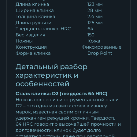
Длина клинка
123 мм
Ширина клинка
28 мм
Толщина клинка
2.4 мм
Длина рукояти
125 мм
Твёрдость клинка, HRC
64
Вес изделия
150
Ножны
Кожа
Конструкция
Фиксированные
Форма клинка
Drop Point
Детальный разбор
характеристик и
особенностей
Сталь клинка: D2 (твердость 64 HRC)
Нож выполнен из инструментальной стали
D2 – это одна из самых стоек к износу
марок, известная своим отличным
удержанием режущей кромки. Твердость
64 HRC говорит о высочайшей прочности и
долговечности: клинок будет долго
оставаться острым, даже при регулярной