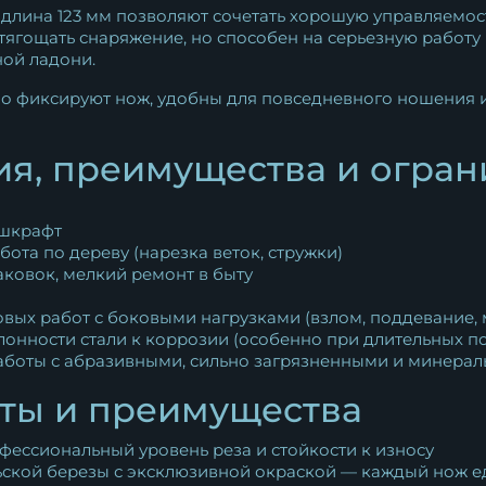
 длина 123 мм позволяют сочетать хорошую управляемо
тягощать снаряжение, но способен на серьезную работу 
ой ладони.
фиксируют нож, удобны для повседневного ношения и 
я, преимущества и огра
ушкрафт
бота по дереву (нарезка веток, стружки)
ковок, мелкий ремонт в быту
вых работ с боковыми нагрузками (взлом, поддевание, 
клонности стали к коррозии (особенно при длительных п
работы с абразивными, сильно загрязненными и минера
ты и преимущества
офессиональный уровень реза и стойкости к износу
ьской березы с эксклюзивной окраской — каждый нож е