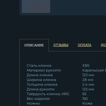
Нож Сокол S390 мельхиор...
36 456
₽
Нож Сокол К340 карельская
ОТЗЫВЫ
ОПЛАТА
ДО
ОПИСАНИЕ
береза...
15 612
₽
Сталь клинка
ХВ5
Материал рукояти
Карельская 
Длина клинка
123 мм
Ширина клинка
28 мм
Толщина клинка
2.4 мм
Длина рукояти
125 мм
Твёрдость клинка, HRC
65
Вес изделия
150
Ножны
Кожа