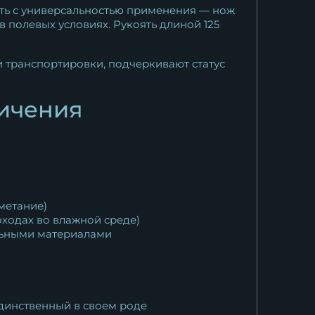
сть с универсальностью применения — нож
в полевых условиях. Рукоять длиной 125
транспортировки, подчеркивают статус
ничения
метание)
оходах во влажной среде)
льными материалами
динственный в своем роде