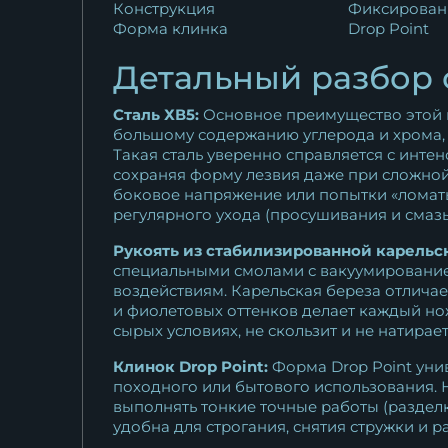
Конструкция
Фиксирован
Форма клинка
Drop Point
Детальный разбор 
Сталь ХВ5:
Основное преимущество этой и
большому содержанию углерода и хрома, 
Такая сталь уверенно справляется с инте
сохраняя форму лезвия даже при сложной
боковое напряжение или попытки «ломать»
регулярного ухода (просушивания и смаз
Рукоять из стабилизированной карельс
специальными смолами с вакуумированием
воздействиям. Карельская береза отличае
и фиолетовых оттенков делает каждый но
сырых условиях, не скользит и не натирае
Клинок Drop Point:
Форма Drop Point унив
походного или бытового использования. Н
выполнять тонкие точные работы (раздел
удобна для строгания, снятия стружки и р