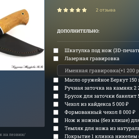
2 отзыва
ДОПОЛНИТЕЛЬНО:
Шкатулка под нож (3D-печат
Лазерная гравировка
Масло оружейное Беркут 150
Ручная заточка на камнях
2
Брусок для заточки бакелит
Чехол из кайдекса
5 000
₽
Формованный чехол
8 000
₽
Нож и ножны (без клише) д
Темляк для ножа из натура
к на лезвии/
Покрытие 1 клинка никелем 