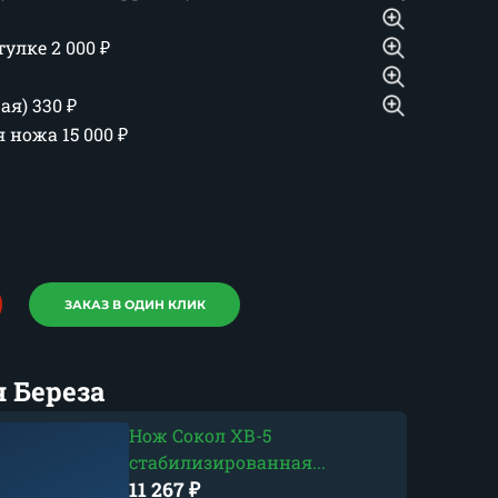
тулке
2 000
₽
шая)
330
₽
ия ножа
15 000
₽
ЗАКАЗ В ОДИН КЛИК
 Береза
Нож Сокол ХВ-5
стабилизированная...
11 267
₽