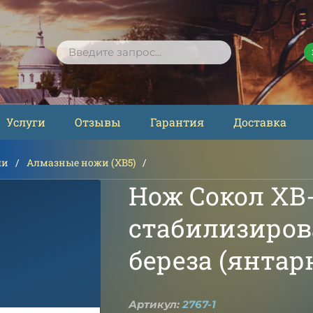
ПОИСК
Услуги
Отзывы
Гарантия
Доставка
ли
Алмазные ножи (ХВ5)
Нож Сокол ХВ
стабилизиров
береза (янта
Артикул:
2767-1