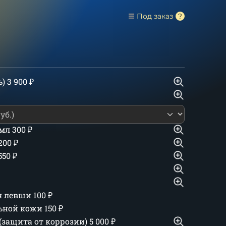
Под заказ
ь)
3 900
₽
 мл
300
₽
 200
₽
550
₽
ля левши
100
₽
льной кожи
150
₽
(защита от коррозии)
5 000
₽