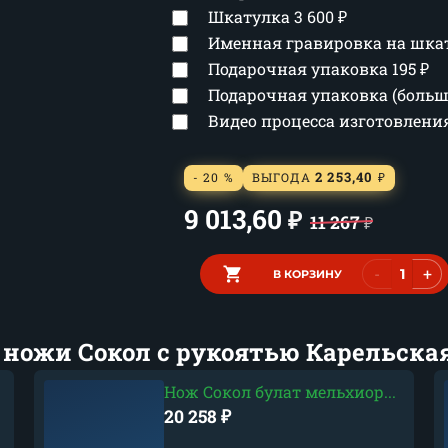
Шкатулка
3 600
₽
Именная гравировка на шка
Подарочная упаковка
195
₽
Подарочная упаковка (боль
Видео процесса изготовлен
2 253,40
- 20 %
ВЫГОДА
₽
9 013,60
₽
11 267
₽
-
+
В КОРЗИНУ
 ножи Сокол с рукоятью Карельская
Нож Сокол булат мельхиор...
20 258
₽