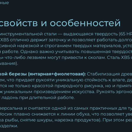
ные
свойств и особенностей
нструментальной стали — выдающаяся твердость (65 HR
ХВ5 отлично держит заточку и позволяет работать долг
нсивной нарезкой и строганием твердых материалов, уст
 работе. Однако важно учитывать: повышенная твердост
 что-либо лезвием могут привести к сколам. Сталь ХВ5 
ывания).
кой березы (янтарная+фиолетовая):
Стабилизация древ
, что придает рукояти уникальную стойкость к влаге,
тся не только красотой природного рисунка, но и прият
ж уникальным произведением искусства. Рукоять эргоно
т ладонь при длительной работе.
ерсальна и считается одной из самых практичных для ту
осик плавно снижается к линии обуха, что позволяет ув
ка рыбы, снятие шкуры, нарезка продуктов). При этом 
азделки.