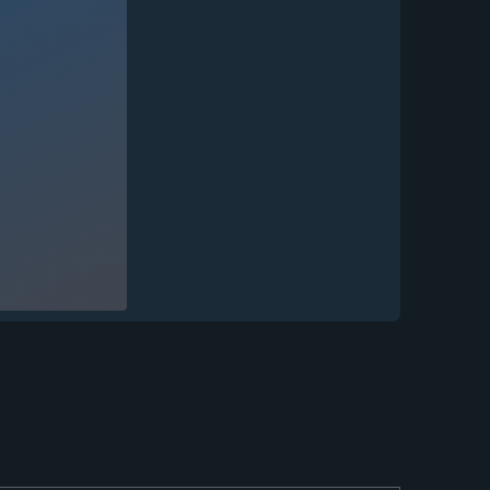
Нож Танто Х12МФ
цельнометаллический...
22 748
₽
Нож Танто-2 дамаск
ламинированный...