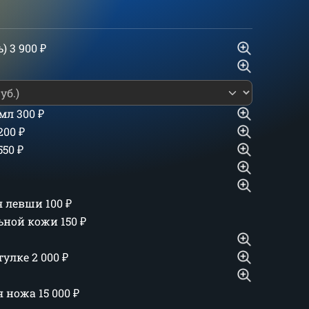
ь)
3 900
₽
 мл
300
₽
 200
₽
550
₽
ля левши
100
₽
льной кожи
150
₽
тулке
2 000
₽
ия ножа
15 000
₽