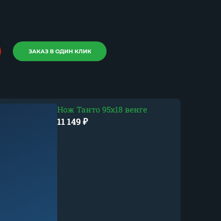
ЗАКАЗ В ОДИН КЛИК
Нож Танто 95х18 венге
11 149
₽