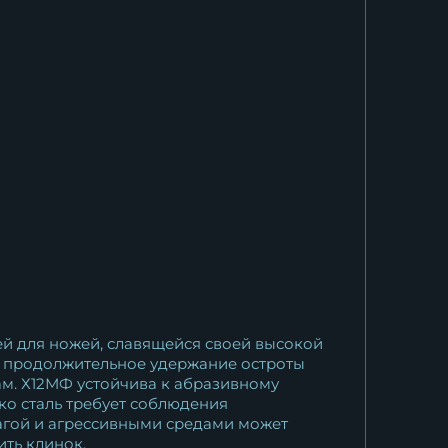
36 233
₽
й для ножей, славящейся своей высокой
ет продолжительное удержание остроты
ам. Х12МФ устойчива к абразивному
ко сталь требует соблюдения
лагой и агрессивными средами может
ть клинок.