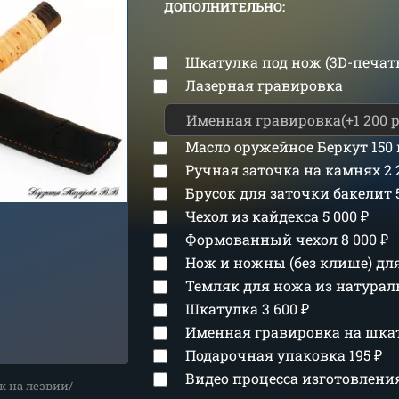
ДОПОЛНИТЕЛЬНО:
Шкатулка под нож (3D-печат
Лазерная гравировка
Масло оружейное Беркут 150
Ручная заточка на камнях
2
Брусок для заточки бакелит
Чехол из кайдекса
5 000
₽
Формованный чехол
8 000
₽
Нож и ножны (без клише) д
Темляк для ножа из натура
Шкатулка
3 600
₽
Именная гравировка на шка
Подарочная упаковка
195
₽
Видео процесса изготовлен
к на лезвии/