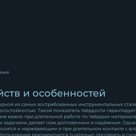
ные
йств и особенностей
дной из самых востребованных инструментальных стале
носостойкостью. Такой показатель твёрдости гарантиру
айне важно при длительной работе по твёрдым материал
ми задачами, делает нож долговечным и надёжным. Одна
тносится к нержавеющим и при длительном контакте с в
спользования рекомендуется тщательно протирать и суши