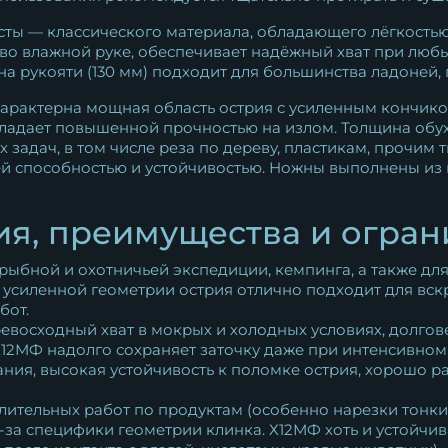
есты — классического материала, обладающего лёгкостью
е во влажной руке, обеспечивает надёжный хват при люб
а рукояти (130 мм) подходит для большинства ладоней,
характерна мощная область острия с усиленным кончико
адает повышенной прочностью на излом. Толщина обуха
задач, в том числе реза по дереву, пластикам, прочим
й способностью и устойчивостью. Ножны выполнены из
я, преимущества и огра
рыбной и охотничьей экспедиции, кемпинга, а также дл
 усиленной геометрии острия отлично подходит для вск
бот.
евосходный хват в мокрых и холодных условиях, долгове
12МФ надолго сохраняет заточку даже при интенсивном
ия, высокая устойчивость к поломке острия, хорошо ра
лительных работ по продуктам (особенно нарезки тонки
за специфики геометрии клинка. Х12МФ хоть и устойчива 