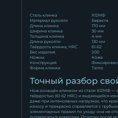
17 822
₽
Сталь клинка
Х12МФ
Материал рукояти
Береста
Длина клинка
170 мм
Ширина клинка
30 мм
Толщина клинка
4 мм
Длина рукояти
130 мм
Твёрдость клинка, HRC
61-62
Вес изделия
200
Ножны
Кожа
Конструкция
Фиксирован
Форма клинка
Tanto
Точный разбор сво
Нож оснащён клинком из стали Х12МФ — о
твёрдостью (61-62 HRC) и выдающейся из
даже при интенсивных нагрузках, что кр
износу и прекрасно справляется с грубы
элементарных правил по уходу: она не о
подвергаться коррозии. Поэтому после и