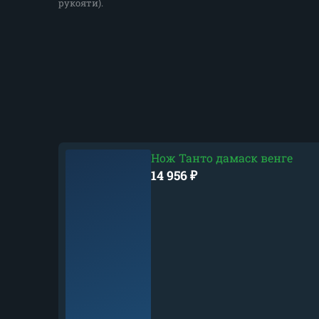
рукояти).
Нож Танто дамаск венге
14 956
₽