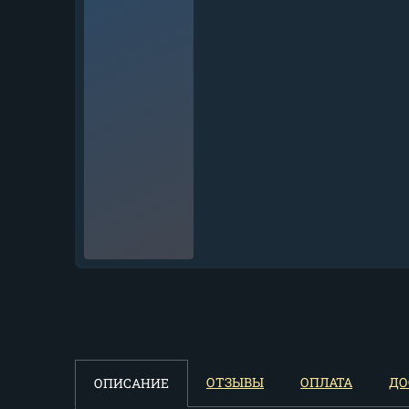
Нож Танто дамаск
цельнометаллический...
30 625
₽
Нож Танто-2 95х18 венге
ОТЗЫВЫ
ОПЛАТА
ДО
ОПИСАНИЕ
деревянные ножны