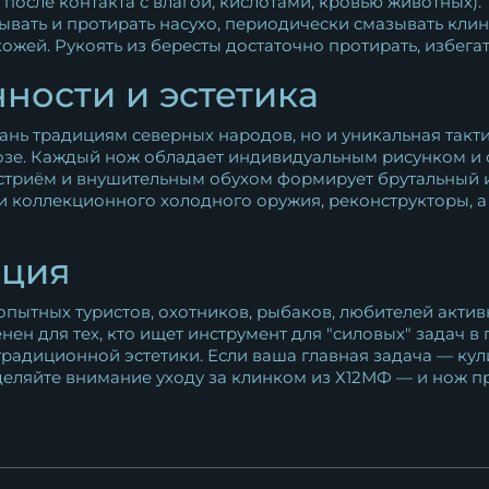
осле контакта с влагой, кислотами, кровью животных).
вать и протирать насухо, периодически смазывать кл
кожей. Рукоять из бересты достаточно протирать, избега
ности и эстетика
нь традициям северных народов, но и уникальная тактил
озе. Каждый нож обладает индивидуальным рисунком и 
стриём и внушительным обухом формирует брутальный и
и коллекционного холодного оружия, реконструкторы, а
ация
опытных туристов, охотников, рыбаков, любителей акти
ен для тех, кто ищет инструмент для "силовых" задач в 
радиционной эстетики. Если ваша главная задача — кули
деляйте внимание уходу за клинком из Х12МФ — и нож пр