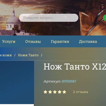
ПОИСК
Услуги
Отзывы
Гарантия
Доставка
е ножи
Ножи Танто
Нож Танто Х1
Артикул:
01110161
2 отзыва