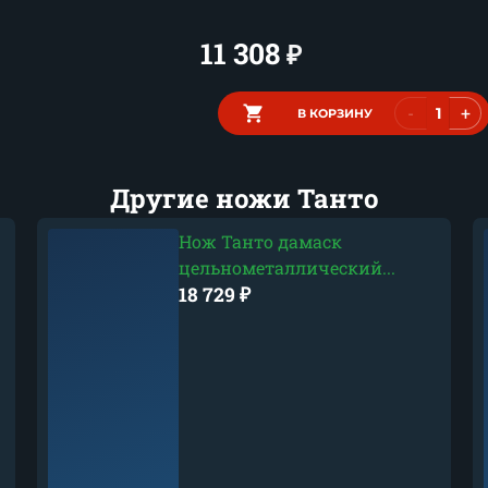
11 308
₽
-
+
В КОРЗИНУ
Другие ножи Танто
Нож Танто дамаск
цельнометаллический...
18 729
₽