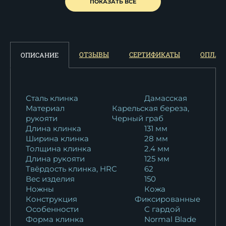
Нож Тайга сталь Булат
ПОКАЗАТЬ ВСЕ
рукоять...
18 389
₽
Нож Тайга сталь M390
ОТЗЫВЫ
СЕРТИФИКАТЫ
ОПЛАТ
ОПИСАНИЕ
рукоять...
27 470
₽
Нож Тайга дамаск
Сталь клинка
Дамасская
Материал
Карельская береза,
ламинированный...
рукояти
Черный граб
30 738
₽
Длина клинка
131 мм
Ширина клинка
28 мм
Нож Тайга сталь К340
Толщина клинка
2.4 мм
карельская...
Длина рукояти
125 мм
15 612
₽
Твёрдость клинка, HRC
62
Вес изделия
150
Ножны
Кожа
Нож Тайга дамаск
Конструкция
Фиксированные
ламинированный с...
Особенности
С гардой
48 809
₽
Форма клинка
Normal Blade