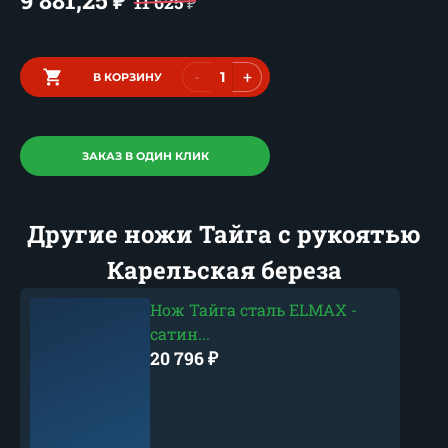
₽
11 625
₽
-
+
В КОРЗИНУ
ЗАКАЗ В ОДИН КЛИК
Другие ножи Тайга с рукоятью
Карельская береза
Нож Тайга сталь ELMAX -
сатин...
20 796
₽