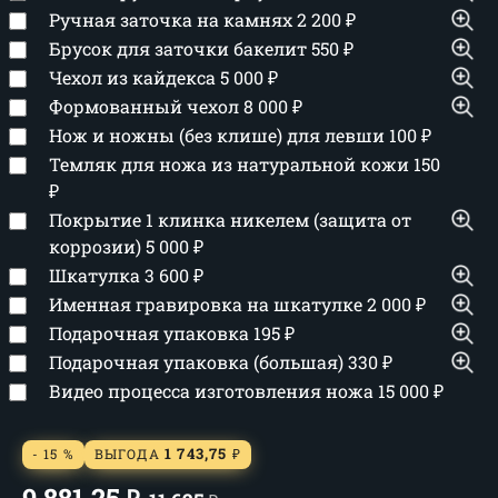
Ручная заточка на камнях
2 200
₽
Брусок для заточки бакелит
550
₽
Чехол из кайдекса
5 000
₽
Формованный чехол
8 000
₽
Нож и ножны (без клише) для левши
100
₽
Темляк для ножа из натуральной кожи
150
₽
Покрытие 1 клинка никелем (защита от
коррозии)
5 000
₽
Шкатулка
3 600
₽
Именная гравировка на шкатулке
2 000
₽
Подарочная упаковка
195
₽
Подарочная упаковка (большая)
330
₽
Видео процесса изготовления ножа
15 000
₽
1 743,75
- 15 %
ВЫГОДА
₽
9 881,25