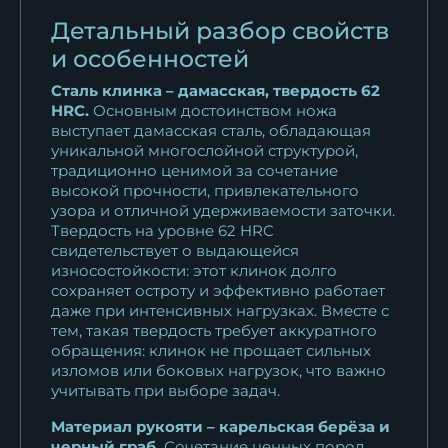
Детальный разбор свойств
Нож Тайга сталь D2 рукоять
карельская...
и особенностей
18 808
₽
Сталь клинка – дамасская, твердость 62
HRC.
Основным достоинством ножа
Нож Тайга дамаск
выступает дамасская сталь, обладающая
ламинированный...
уникальной многослойной структурой,
25 753
₽
традиционно ценимой за сочетание
высокой прочности, привлекательного
узора и отличной удерживаемости заточки.
Твердость на уровне 62 HRC
свидетельствует о выдающейся
износостойкости: этот клинок долго
сохраняет остроту и эффективно работает
даже при интенсивных нагрузках. Вместе с
тем, такая твердость требует аккуратного
обращения: клинок не прощает сильных
изломов или боковых нагрузок, что важно
учитывать при выборе задач.
Материал рукояти – карельская берёза и
черный граб.
Сочетание ценных пород