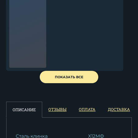
Нож Узбекский Х12МФ
ПОКАЗАТЬ ВСЕ
береста
10 922
₽
Нож Узбекский малый
ОТЗЫВЫ
ОПЛАТА
ДОСТАВКА
ОПИСАНИЕ
дамаск береста...
19 295
₽
Сталь клинка
Х12МФ