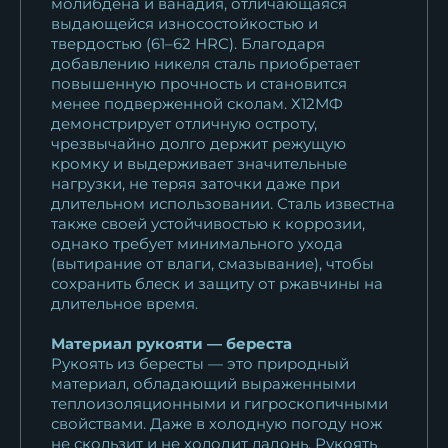
молибдена и ванадия, отличающаяся
выдающейся износостойкостью и
твердостью (61–62 HRC). Благодаря
добавлению никеля сталь приобретает
повышенную прочность и становится
менее подверженной сколам. Х12МФ
демонстрирует отличную остроту,
чрезвычайно долго держит режущую
кромку и выдерживает значительные
нагрузки, не теряя заточки даже при
длительном использовании. Сталь известна
также своей устойчивостью к коррозии,
однако требует минимального ухода
(вытирание от влаги, смазывание), чтобы
сохранить блеск и защиту от ржавчины на
длительное время.
Материал рукояти — береста
Рукоять из бересты — это природный
материал, обладающий выраженными
теплоизоляционными и гигроскопичными
свойствами. Даже в холодную погоду нож
не скользит и не холодит ладонь. Рукоять