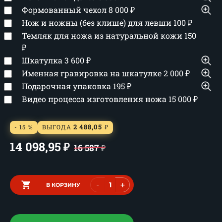
Формованный чехол
8 000
₽
Нож и ножны (без клише) для левши
100
₽
Темляк для ножа из натуральной кожи
150
₽
Шкатулка
3 600
₽
Именная гравировка на шкатулке
2 000
₽
Подарочная упаковка
195
₽
Видео процесса изготовления ножа
15 000
₽
2 488,05
- 15 %
ВЫГОДА
₽
14 098,95
₽
16 587
₽
-
+
В КОРЗИНУ