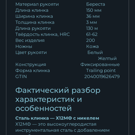
Материал рукояти
Береста
Длина клинка
150 мм
Ширина клинка
36 мм
Толщина клинка
3 мм
Длина рукояти
130 м
Твёрдость клинка, HRC
61-62
Вес изделия
200
Ножны
Кожа
Цвет рукояти
Белый
Желтый
Конструкция
Фиксированные
Форма клинка
Trailing point
GTIN
2040019626479
Фактический разбор
характеристик и
особенностей
Сталь клинка — Х12МФ с никелем
Х12МФ — это высокоуглеродистая
инструментальная сталь с добавлением