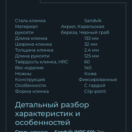
10 016
₽
Нож Варан Sandvik рукоять
Сталь клинка
Sandvik
Материал
Акрил, Карельская
ясень...
рукояти
береза, Черный граб
11 127
₽
Длина клинка
133 мм
Ширина клинка
32 мм
Нож Варан ELMAX венге
Толщина клинка
2.4 мм
акрил
Длина рукояти
125 мм
20 796
₽
Твёрдость клинка, HRC
60
Вес изделия
140
Ножны
Кожа
Нож Варан дамаск
Конструкция
Фиксированные
ламинированный...
Особенности
С гардой
25 753
₽
Форма клинка
Clip-point
Нож Варан сталь N690
Детальный разбор
рукоять акрил...
характеристик и
15 950
₽
особенностей
Сталь клинка — Sandvik (HRC 60):
Эта