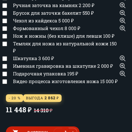
Ручная заточка на камнях
2 200
₽
Брусок для заточки бакелит
550
₽
Чехол из кайдекса
5 000
₽
Формованный чехол
8 000
₽
Нож и ножны (без клише) для левши
100
₽
Темляк для ножа из натуральной кожи
150
₽
Шкатулка
3 600
₽
Именная гравировка на шкатулке
2 000
₽
Подарочная упаковка
195
₽
Видео процесса изготовления ножа
15 000
₽
2 862
- 20 %
ВЫГОДА
₽
11 448
₽
14 310
₽