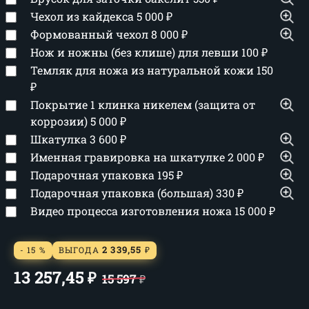
Чехол из кайдекса
5 000
₽
Формованный чехол
8 000
₽
Нож и ножны (без клише) для левши
100
₽
Темляк для ножа из натуральной кожи
150
₽
Покрытие 1 клинка никелем (защита от
коррозии)
5 000
₽
Шкатулка
3 600
₽
Именная гравировка на шкатулке
2 000
₽
Подарочная упаковка
195
₽
Подарочная упаковка (большая)
330
₽
Видео процесса изготовления ножа
15 000
₽
2 339,55
- 15 %
ВЫГОДА
₽
13 257,45
₽
15 597
₽