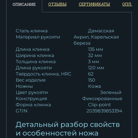
Нож Варан 95х18 рукоять
ОТЗЫВЫ
СЕРТИФИКАТЫ
ОПЛАТ
ОПИСАНИЕ
акрил зеленый...
10 016
₽
Нож Варан Sandvik рукоять
Сталь клинка
Дамасская
Материал рукояти
Акрил, Карельская
черный граб...
береза
14 310
₽
Длина клинка
135 мм
Ширина клинка
32 мм
Нож Варан Sandvik рукоять
Толщина клинка
3 мм
ясень...
Длина рукояти
120 мм
11 127
₽
Твёрдость клинка, HRC
62
Вес изделия
150
Ножны
Кожа
Нож Варан ELMAX венге
Цвет рукояти
Зеленый
акрил
Конструкция
Фиксированные
20 796
₽
Форма клинка
Clip-point
GTIN
2039839853394
Нож Варан сталь N690
Детальный разбор свойств
рукоять акрил...
и особенностей ножа
15 950
₽