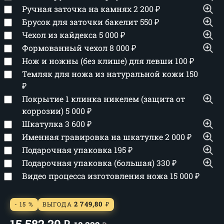
Ручная заточка на камнях
2 200
₽
Брусок для заточки бакелит
550
₽
Чехол из кайдекса
5 000
₽
Формованный чехол
8 000
₽
Нож и ножны (без клише) для левши
100
₽
Темляк для ножа из натуральной кожи
150
₽
Покрытие 1 клинка никелем (защита от
коррозии)
5 000
₽
Шкатулка
3 600
₽
Именная гравировка на шкатулке
2 000
₽
Подарочная упаковка
195
₽
Подарочная упаковка (большая)
330
₽
Видео процесса изготовления ножа
15 000
₽
2 749,80
- 15 %
ВЫГОДА
₽
15 582,20