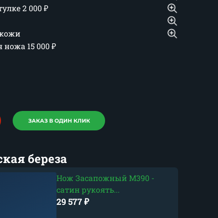
тулке
2 000
₽
 кожи
ия ножа
15 000
₽
ЗАКАЗ В ОДИН КЛИК
кая береза
Нож Засапожный М390 -
сатин рукоять...
29 577
₽