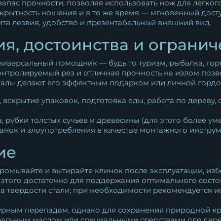
 запас прочности, позволяя использовать нож для легкого
 скрытность ношения и в то же время — мгновенный досту
ита лезвия, удобство и презентабельный внешний вид.
я, достоинства и ограни
ниверсальный помощник — будь то туризм, рыбалка, горо
тролируемый рез и отличная прочность на излом позво
иалы делают его эффектным подарком или личной гордо
 вскрытие упаковок, подготовка еды, работа по дереву,
, рубки толстых сучьев и древесины (для этого более у
анок и злоупотребления в качестве монтажного инструм
ие
промывайте и вытирайте клинок после эксплуатации, изб
 этого достаточно для поддержания оптимального состо
за твердости стали; при необходимости рекомендуется 
атурным перепадам, однако для сохранения природной 
альным маслом или специальными средствами для дере