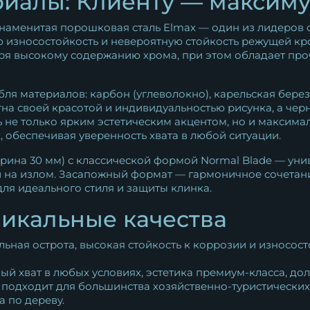
риалы: Клиенту — максим
знаменитая порошковая сталь Elmax — один из лидеров
 износостойкость и невероятную стойкость режущей кро
даря высокому содержанию хрома, при этом обладает про
ля материалов: карбон (углеволокно), карельская берез
стна своей красотой и индивидуальностью рисунка, а че
ь не только ярким эстетическим акцентом, но и максимал
 обеспечивая уверенность хвата в любой ситуации.
ширина 30 мм) с классической формой Normal Blade — у
 на излом. Засапожный формат — гармоничное сочетани
ля идеального стиля и защиты клинка.
икальные качества
льная острота, высокая стойкость к коррозии и износос
ный хват в любых условиях, эстетика премиум-класса, дол
о подходит для большинства хозяйственно-туристических,
а по дереву.