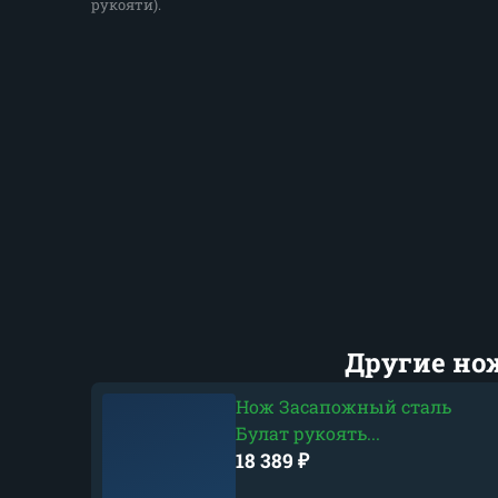
рукояти).
Другие но
Нож Засапожный сталь
Булат рукоять...
18 389
₽