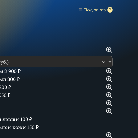
Под заказ
ь)
3 900
₽
 мл
300
₽
 200
₽
550
₽
ля левши
100
₽
льной кожи
150
₽