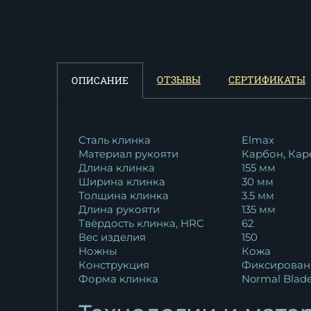
Нож Засапожный дамаск
ламинированный...
33 231
₽
Нож Засапожный дамаск
ОТЗЫВЫ
СЕРТИФИКАТЫ
ОПИСАНИЕ
ламинированный...
77 718
₽
Нож Засапожный дамаск
Сталь клинка
Elmax
Материал рукояти
Карбон, Кар
ламинированный...
Длина клинка
155 мм
23 487
₽
Ширина клинка
30 мм
Толщина клинка
3.5 мм
Нож Засапожный M390
Длина рукояти
135 мм
стабилизированная...
Твёрдость клинка, HRC
62
27 470
₽
Вес изделия
150
Ножны
Кожа
Конструкция
Фиксирован
Форма клинка
Normal Blad