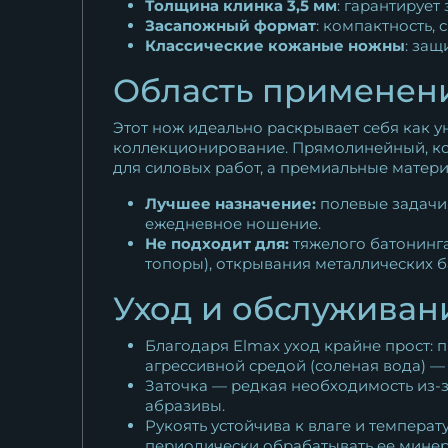
Толщина клинка 3,5 мм
: гарантирует
Засапожный формат
: компактность,
Классические кожаные ножны
: защ
Область применени
Этот нож идеально раскрывает себя как у
коллекционирование. Прямолинейный, кон
для силовых работ, а премиальные матер
Лучшее назначение:
полевые задачи,
ежедневное ношение.
Не подходит для:
тяжелого батонинга
топоры), открывания металлических б
Уход и обслуживан
Благодаря Elmax уход крайне прост: 
агрессивной средой (соленая вода) —
Заточка — редкая необходимость из-
абразивы.
Рукоять устойчива к влаге и темпер
периодически обрабатывать ее минер