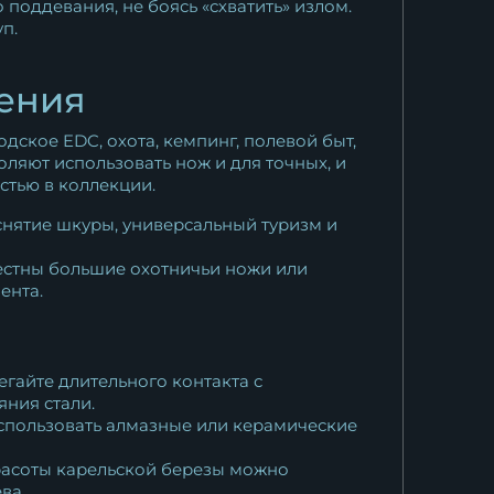
 поддевания, не боясь «схватить» излом.
п.
чения
дское EDC, охота, кемпинг, полевой быт,
ляют использовать нож и для точных, и
стью в коллекции.
 снятие шкуры, универсальный туризм и
местны большие охотничьи ножи или
ента.
егайте длительного контакта с
яния стали.
использовать алмазные или керамические
красоты карельской березы можно
ва.