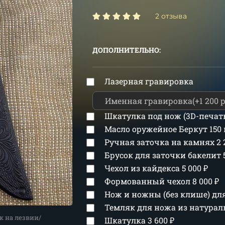
2 отзыва
ДОПОЛНИТЕЛЬНО:
Лазерная гравировка
Шкатулка под нож (3D-печат
Масло оружейное Беркут 150
Ручная заточка на камнях
2
Брусок для заточки бакелит
Чехол из кайдекса
5 000
₽
Формованный чехол
8 000
₽
Нож и ножны (без клише) д
Темляк для ножа из натура
к на лезвии/
Шкатулка
3 600
₽