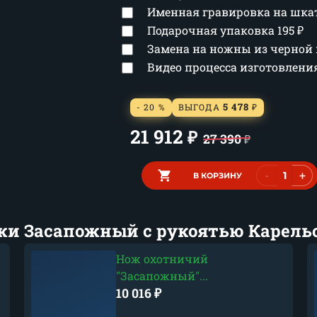
Именная гравировка на шка
Подарочная упаковка
195
₽
Замена на ножны из черной
Видео процесса изготовлен
5 478
- 20 %
ВЫГОДА
₽
21 912
₽
27 390
₽
-
+
В КОРЗИНУ
жи Засапожный с рукоятью Карельс
Нож охотничий
"Засапожный"...
10 016
₽