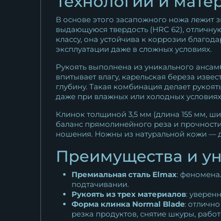
Технологии и мате
В основе этого засапожного ножа лежит 
выдающуюся твердость (HRC 62), отличную
классу, она устойчива к коррозии благо
эксплуатации даже в сложных условиях.
Рукоять выполнена из уникального ансамб
впитывает влагу, карельская береза изве
глубину. Такая комбинация делает рукоят
даже при влажных или холодных условиях,
Клинок толщиной 3,5 мм (длина 155 мм, 
баланс прямолинейного реза и прочности
ношения. Ножны из натуральной кожи — д
Преимущества и ун
Премиальная сталь Elmax
: феномена
подтачивании.
Рукоять из трех материалов
: уверен
Форма клинка Normal Blade
: отличн
резка продуктов, снятие шкуры, работ