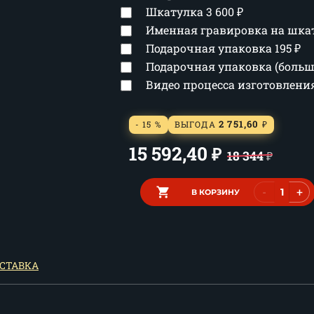
Шкатулка
3 600
₽
Именная гравировка на шка
Подарочная упаковка
195
₽
Подарочная упаковка (боль
Видео процесса изготовлен
2 751,60
- 15 %
ВЫГОДА
₽
15 592,40
₽
18 344
₽
-
+
В КОРЗИНУ
СТАВКА