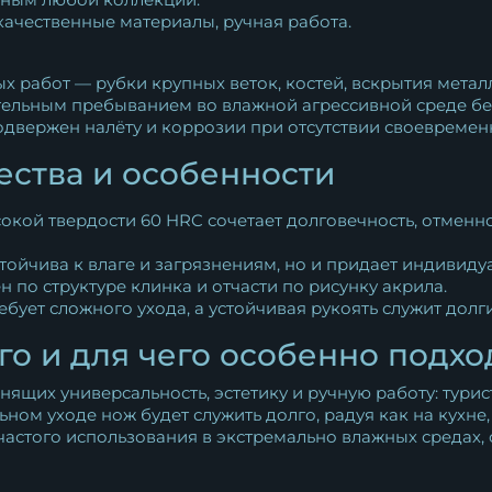
ачественные материалы, ручная работа.
х работ — рубки крупных веток, костей, вскрытия метал
тельным пребыванием во влажной агрессивной среде бе
одвержен налёту и коррозии при отсутствии своевремен
ства и особенности
окой твердости 60 HRC сочетает долговечность, отменн
стойчива к влаге и загрязнениям, но и придает индивиду
 по структуре клинка и отчасти по рисунку акрила.
бует сложного ухода, а устойчивая рукоять служит долг
го и для чего особенно подхо
ящих универсальность, эстетику и ручную работу: тури
ом уходе нож будет служить долго, радуя как на кухне, 
 частого использования в экстремально влажных средах