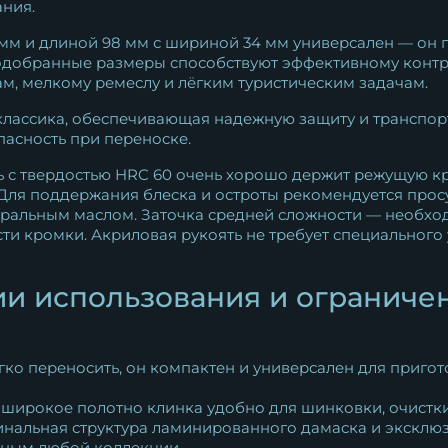
ния.
мм и длиной 98 мм с шириной 34 мм универсален — он п
одобранные размеры способствуют эффективному контр
м, мелкому ремеслу и лёгким туристическим задачам.
ассика, обеспечивающая надежную защиту и транспор
асность при переноске.
ь с твердостью HRC 60 очень хорошо держит режущую к
 Для поддержания блеска и остроты рекомендуется прос
ральным маслом. Заточка средней сложности — необход
ости кромки. Акриловая рукоять не требует специальног
и использования и ограниче
гко переносить, он компактен и универсален для пригот
 широкое полотно клинка удобно для шинковки, очистки
альная структура ламинированного дамаска и эксклюз
йным любой коллекции.