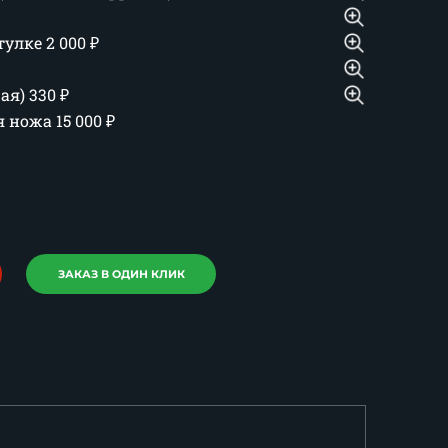
тулке
2 000
₽
шая)
330
₽
ия ножа
15 000
₽
ЗАКАЗ В ОДИН КЛИК