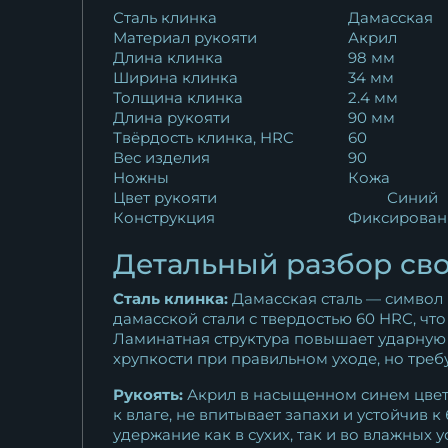
Сталь клинка
Дамасская
Материал рукояти
Акрил
Длина клинка
98 мм
Ширина клинка
34 мм
Толщина клинка
2.4 мм
Длина рукояти
90 мм
Твёрдость клинка, HRC
60
Вес изделия
90
Ножны
Кожа
Цвет рукояти
Синий
Конструкция
Фиксирован
Детальный разбор сво
Сталь клинка:
Дамасская сталь — символ
дамасской стали с твердостью 60 HRC, чт
Ламинатная структура повышает ударную в
хрупкости при правильном уходе, но треб
Рукоять:
Акрил в насыщенном синем цвете
к влаге, не впитывает запахи и устойчив
удержание как в сухих, так и во влажных