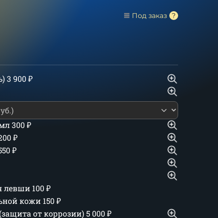
Под заказ
ь)
3 900
₽
 мл
300
₽
 200
₽
550
₽
ля левши
100
₽
льной кожи
150
₽
(защита от коррозии)
5 000
₽