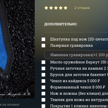
2 отзыва
ДОПОЛНИТЕЛЬНО:
Шкатулка под нож (3D-печат
Лазерная гравировка
Масло оружейное Беркут 150
Ручная заточка на камнях
2
Брусок для заточки бакелит
Чехол из кайдекса
5 000
₽
Формованный чехол
8 000
₽
Нож и ножны (без клише) д
Темляк для ножа из натура
к на лезвии/
Покрытие 1 клинка никелем 