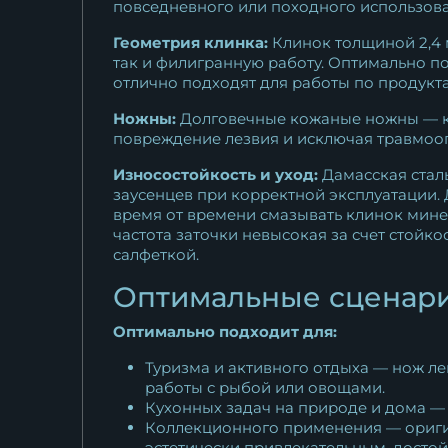
повседневного или походного использова
Геометрия клинка:
Клинок толщиной 2,4 
так и филигранную работу. Оптимально п
отлично подходят для работы по продукта
Ножны:
Долговечные кожаные ножны — кл
повреждение лезвия и исключая травмооп
Износостойкость и уход:
Дамасская стал
заусенцев при корректной эксплуатации.
время от времени смазывать клинок мине
частота заточки невысокая за счет стойк
салфеткой.
Оптимальные сценари
Оптимально подходит для:
Туризма и активного отдыха — нож ле
работы с рыбой или овощами.
Кухонных задач на природе и дома —
Коллекционного применения — оригин
эстетически привлекательным, досто